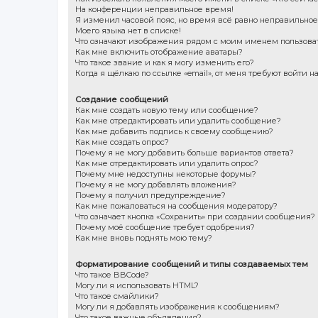
На конференции неправильное время!
Я изменил часовой пояс, но время всё равно неправильное
Моего языка нет в списке!
Что означают изображения рядом с моим именем пользова
Как мне включить отображение аватары?
Что такое звание и как я могу изменить его?
Когда я щёлкаю по ссылке «email», от меня требуют войти 
Создание сообщений
Как мне создать новую тему или сообщение?
Как мне отредактировать или удалить сообщение?
Как мне добавить подпись к своему сообщению?
Как мне создать опрос?
Почему я не могу добавить больше вариантов ответа?
Как мне отредактировать или удалить опрос?
Почему мне недоступны некоторые форумы?
Почему я не могу добавлять вложения?
Почему я получил предупреждение?
Как мне пожаловаться на сообщения модератору?
Что означает кнопка «Сохранить» при создании сообщения?
Почему моё сообщение требует одобрения?
Как мне вновь поднять мою тему?
Форматирование сообщений и типы создаваемых тем
Что такое BBCode?
Могу ли я использовать HTML?
Что такое смайлики?
Могу ли я добавлять изображения к сообщениям?
Что такое важные объявления?