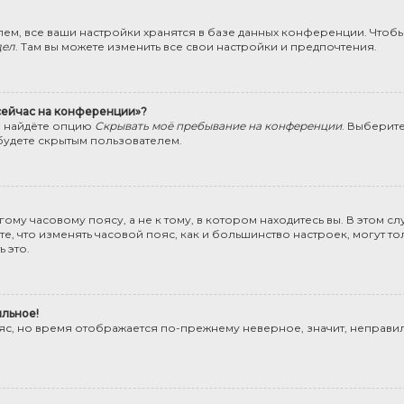
ем, все ваши настройки хранятся в базе данных конференции. Чтобы
дел
. Там вы можете изменить все свои настройки и предпочтения.
 сейчас на конференции»?
ы найдёте опцию
Скрывать моё пребывание на конференции
. Выберит
будете скрытым пользователем.
му часовому поясу, а не к тому, в котором находитесь вы. В этом сл
Учтите, что изменять часовой пояс, как и большинство настроек, могут
 это.
ильное!
ояс, но время отображается по-прежнему неверное, значит, неправи