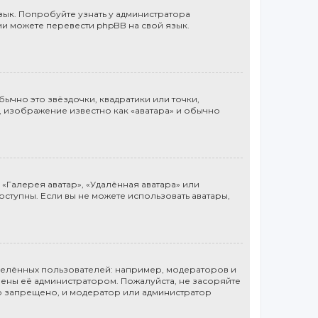
ык. Попробуйте узнать у администратора
ми можете перевести phpBB на свой язык.
ычно это звёздочки, квадратики или точки,
, изображение известно как «аватара» и обычно
«Галерея аватар», «Удалённая аватара» или
доступны. Если вы не можете использовать аватары,
елённых пользователей: например, модераторов и
ены её администратором. Пожалуйста, не засоряйте
о запрещено, и модератор или администратор