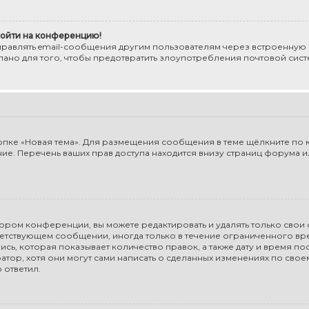
 войти на конференцию!
правлять email-сообщения другим пользователям через встроенную
елано для того, чтобы предотвратить злоупотребления почтовой си
пке «Новая тема». Для размещения сообщения в теме щёлкните по к
е. Перечень ваших прав доступа находится внизу страниц форума ил
ором конференции, вы можете редактировать и удалять только свои
етствующем сообщении, иногда только в течение ограниченного врем
ь, которая показывает количество правок, а также дату и время пос
ор, хотя они могут сами написать о сделанных изменениях по свое
 ответил.