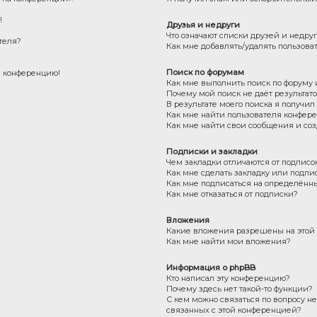
!
Друзья и недруги
Что означают списки друзей и недру
теля?
Как мне добавлять/удалять пользова
Поиск по форумам
на конференцию!
Как мне выполнить поиск по форуму
Почему мой поиск не даёт результат
В результате моего поиска я получил
Как мне найти пользователя конфер
Как мне найти свои сообщения и со
Подписки и закладки
Чем закладки отличаются от подписо
Как мне сделать закладку или подпи
Как мне подписаться на определённ
Как мне отказаться от подписки?
Вложения
Какие вложения разрешены на этой
Как мне найти мои вложения?
Информация о phpBB
Кто написал эту конференцию?
Почему здесь нет такой-то функции?
С кем можно связаться по вопросу н
связанных с этой конференцией?