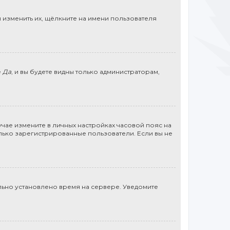
 изменить их, щёлкните на имени пользователя
е
Да
, и вы будете видны только администраторам,
учае измените в личных настройках часовой пояс на
 только зарегистрированные пользователи. Если вы не
льно установлено время на сервере. Уведомите