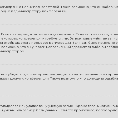
гистрацию новых пользователей. Также возможно, что он заблокиро
омощью к администратору конференции.
 Если они верны, то возможны два варианта. Если включена поддержк
а некоторых конференциях требуется, чтобы все новые учётные запи
ия отображается в процессе регистрации. Если вам было прислано 
 возможно, что вы указали неправильный адрес email либо он забло
министратором.
го убедитесь, что вы правильно вводите имя пользователя и пароль
закрыт доступ к конференции. Также возможно, что допущена ошибк
тивировал или удалил вашу учётную запись. Кроме того, многие к
 уменьшить размер базы данных. Если это произошло, попробуйте з