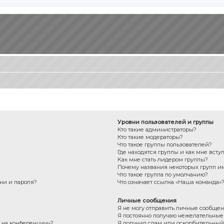
Уровни пользователей и группы
Кто такие администраторы?
Кто такие модераторы?
Что такое группы пользователей?
Где находятся группы и как мне всту
Как мне стать лидером группы?
Почему названия некоторых групп и
Что такое группа по умолчанию?
ни и пароля?
Что означает ссылка «Наша команда»
Личные сообщения
Я не могу отправить личные сообщен
Я постоянно получаю нежелательны
с на конференции»?
Я получил спам или оскорбительный e