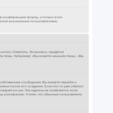
 в конференцию форму, и только если
стемой анонимными пользователями.
нопке «Ответить». Возможно, придётся
и темы. Например: «Вы можете начинать темы», «Вы
 собственные сообщения. Вы можете перейти к
ени после его создания. Если кто-то уже ответил
ледней из них. Эта надпись не появляется, если
му усмотрению. Учтите, что обычные пользователи