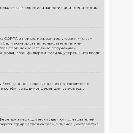
вал ваш IP-адрес или запретил имя, под которым
а COPPA и при регистрации вы указали, что вам
си были активированы пользователями или
email-сообщение, следуйте полученным
кирован спам-фильтром. Если вы уверены, что ввели
. Если данные введены правильно, свяжитесь с
а в конфигурации конференции, свяжитесь с
онференции периодически удаляют пользователей,
арегистрироваться снова и активнее участвовать в