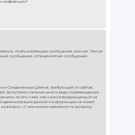
ом конференции?
ваться, чтобы размещать сообщения, или нет. Тем не
чные сообщения, отправка email-сообщений,
то закон Соединённых Штатов, требующий от сайтов,
лей. Допустимо наличие иного вида подтверждения
енимо ли это к вам, как к регистрирующемуся на
ted администрация данной конференции не может
 на вопрос «С кем можно связаться по вопросу