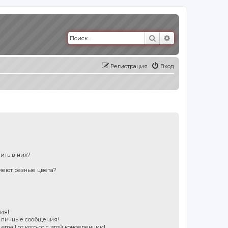
Поиск
Расширенный п
Регистрация
Вход
пить в них?
меют разные цвета?
?
ия!
е личные сообщения!
mail от кого-то с этой конференции!