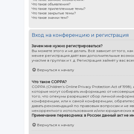
Что такое объявления?
Что такое прилепленные темы?
Что такое закрытые темы?
Что такое значки тем?
Вход на конференцию и регистрация
Зачем мне нужно регистрироваться?
Вы можете этого и не делать. Всё зависит от того,
менее регистрация даёт вам дополнительные возмо
участие в группах и т. д. Регистрация займёт у вас в
Вернуться к началу
Что такое COPPA?
COPPA (Children’s Online Privacy Protection Act of 19
которые могут собирать информацию от несовершенн
того, что опекуны разрешают сбор личной информац
конференции, или к самой конференции, обратитес
давать рекомендаций по правовым вопросам и не яв
некорректного использования и/или юридических в
Примечание переводчика: в России данный акт не и
Вернуться к началу