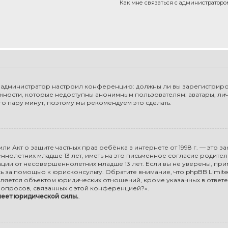
Как мне связаться с администратор
 как администратор настроил конференцию: должны ли вы зарегистриро
жности, которые недоступны анонимным пользователям: аватары, ли
сего пару минут, поэтому мы рекомендуем это сделать.
98), или Акт о защите частных прав ребёнка в интернете от 1998 г. — э
олетних младше 13 лет, иметь на это письменное согласие родите
ии от несовершеннолетних младше 13 лет. Если вы не уверены, прим
ь за помощью к юрисконсульту. Обратите внимание, что phpBB Limi
ляется объектом юридических отношений, кроме указанных в ответе
опросов, связанных с этой конференцией?».
меет юридической силы.
.