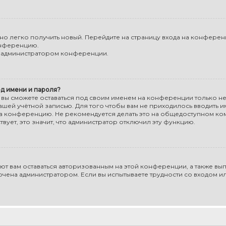
жно легко получить новый. Перейдите на страницу входа на конфере
онференцию.
 с администратором конференции.
д имени и пароля?
, вы сможете оставаться под своим именем на конференции только 
вашей учётной записью. Для того чтобы вам не приходилось вводить и
а конференцию. Не рекомендуется делать это на общедоступном ко
твует, это значит, что администратор отключил эту функцию.
яют вам оставаться авторизованным на этой конференции, а также вы
ючена администратором. Если вы испытываете трудности со входом 