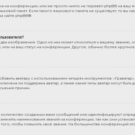
а на конференции, или же просто никто не перевёл phpBB на ваш яз
ыковой пакет. Если такого языкового пакета не существует, то вы са
а сайте
phpBB
®.
льзователя?
 два изображения. Одно из них может относиться к вашему званию, об
, или на ваш статус на конференции. Другое, обычно более крупное
бавить аватару с использованием четырёх инструментов: «Граватар», 
включена ли поддержка аватар, а также какие типы аватар могут быть 
снения причин.
т количество созданных вами сообщений или идентифицируют опред
менять наименования званий на конференции, так как они установл
го, чтобы повысить своё звание. На большинстве конференций эт