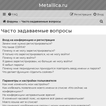
Metallica.ru
FAQ
Регистрация
Вход
П
Форумы
Часто задаваемые вопросы
о
Часто задаваемые вопросы
и
с
Вход на конференцию и регистрация
Зачем мне нужно регистрироваться?
к
Что такое COPPA?
Почему я не могу зарегистрироваться?
Я только что зарегистрировался, но не могу войти!
Почему я не могу войти?
Я давно зарегистрирован, но больше не могу войти!
Я забыл пароль!
Почему мне периодически приходится повторять ввод имени и пароля?
Что делает функция «Удалить cookies»?
Параметры и настройки пользователя
Как мне изменить мои настройки?
Как избежать появления моего имени в списке «Кто сейчас на
конференции»?
На конференции неправильное время!
Я изменил часовой пояс, но время всё равно неправильное!
Моего языка нет в списке!
Что означают изображения рядом с моим именем пользователя?