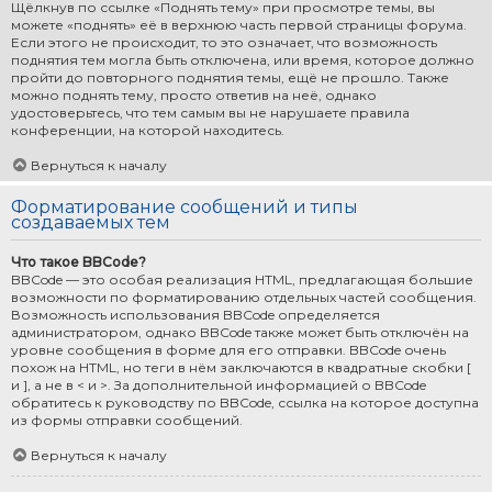
Щёлкнув по ссылке «Поднять тему» при просмотре темы, вы
можете «поднять» её в верхнюю часть первой страницы форума.
Если этого не происходит, то это означает, что возможность
поднятия тем могла быть отключена, или время, которое должно
пройти до повторного поднятия темы, ещё не прошло. Также
можно поднять тему, просто ответив на неё, однако
удостоверьтесь, что тем самым вы не нарушаете правила
конференции, на которой находитесь.
Вернуться к началу
Форматирование сообщений и типы
создаваемых тем
Что такое BBCode?
BBCode — это особая реализация HTML, предлагающая большие
возможности по форматированию отдельных частей сообщения.
Возможность использования BBCode определяется
администратором, однако BBCode также может быть отключён на
уровне сообщения в форме для его отправки. BBCode очень
похож на HTML, но теги в нём заключаются в квадратные скобки [
и ], а не в < и >. За дополнительной информацией о BBCode
обратитесь к руководству по BBCode, ссылка на которое доступна
из формы отправки сообщений.
Вернуться к началу