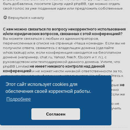
быть добавлена, посетите
Центр идей phpBB
, где можно отдать
свой голос за уже поданные идеи или предложить собственные.
Вернуться к началу
С кем можно связаться по вопросу некорректного использования
и/или юридических вопросов, связанных с этой конференцией?
Вы можете связаться с любым из администраторов,
перечисленных в списке на странице «Наша команда». Если вы не
получили ответа, свяжитесь с владельцем домена (сделайте
whois lookup
) или, если конференция находится на бесплатном
домене (например, chat.ru, Yahoo!, free.fr, f2s.com и т. п.), с
руководством или техподдержкой данного домена. Учтите, что
phpBB Limited
не имеет никакого контроля над данной
конференцией
и не может нести никакой ответственности за то,
кем и как данная конференция используется. Не обращайтесь к
phpBB Limited по юридическим вопросам (о приостановке
Этот сайт использует cookies для
работы конференции, ответственности за неё и т. д.), которые
не
относятся напрямую
к сайту phpBB.com или которые частично
обеспечения своей корректной работы.
относятся к программному обеспечению phpBB Limited. Если же
вы всё-таки пошлёте email в адрес phpBB Limited об
Подробнее
использовании данной конференции
третьей стороной
, то не
ждите подробного письма, или вы можете вообще не получить
ответа.
Согласен
Вернуться к началу