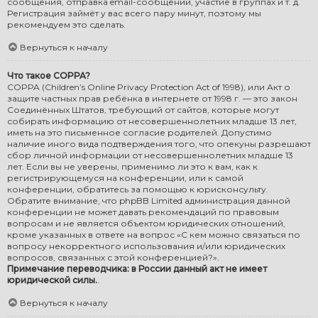
сообщения, отправка email-сообщений, участие в группах и т. д.
Регистрация займёт у вас всего пару минут, поэтому мы
рекомендуем это сделать.
Вернуться к началу
Что такое COPPA?
COPPA (Children’s Online Privacy Protection Act of 1998), или Акт о
защите частных прав ребёнка в интернете от 1998 г. — это закон
Соединённых Штатов, требующий от сайтов, которые могут
собирать информацию от несовершеннолетних младше 13 лет,
иметь на это письменное согласие родителей. Допустимо
наличие иного вида подтверждения того, что опекуны разрешают
сбор личной информации от несовершеннолетних младше 13
лет. Если вы не уверены, применимо ли это к вам, как к
регистрирующемуся на конференции, или к самой
конференции, обратитесь за помощью к юрисконсульту.
Обратите внимание, что phpBB Limited администрация данной
конференции не может давать рекомендаций по правовым
вопросам и не является объектом юридических отношений,
кроме указанных в ответе на вопрос «С кем можно связаться по
вопросу некорректного использования и/или юридических
вопросов, связанных с этой конференцией?».
Примечание переводчика: в России данный акт не имеет
юридической силы.
.
Вернуться к началу