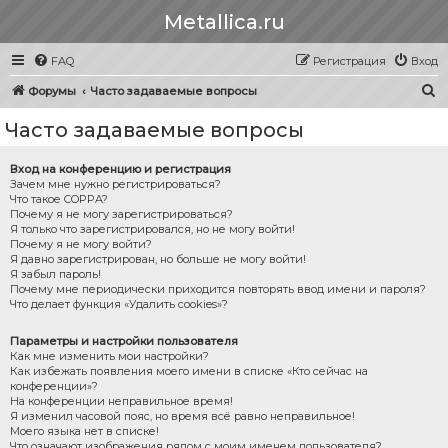
Metallica.ru
FAQ
Регистрация
Вход
П
Форумы
Часто задаваемые вопросы
о
Часто задаваемые вопросы
и
с
Вход на конференцию и регистрация
Зачем мне нужно регистрироваться?
к
Что такое COPPA?
Почему я не могу зарегистрироваться?
Я только что зарегистрировался, но не могу войти!
Почему я не могу войти?
Я давно зарегистрирован, но больше не могу войти!
Я забыл пароль!
Почему мне периодически приходится повторять ввод имени и пароля?
Что делает функция «Удалить cookies»?
Параметры и настройки пользователя
Как мне изменить мои настройки?
Как избежать появления моего имени в списке «Кто сейчас на
конференции»?
На конференции неправильное время!
Я изменил часовой пояс, но время всё равно неправильное!
Моего языка нет в списке!
Что означают изображения рядом с моим именем пользователя?