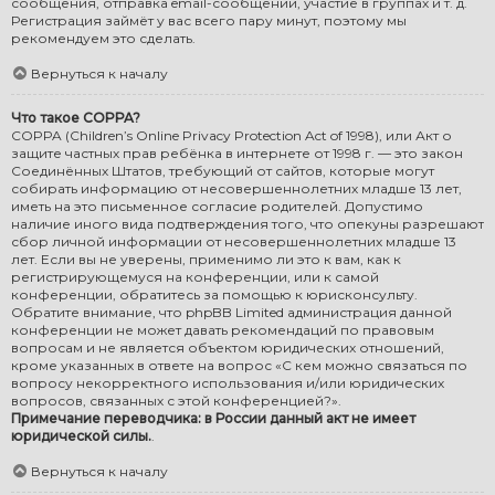
сообщения, отправка email-сообщений, участие в группах и т. д.
Регистрация займёт у вас всего пару минут, поэтому мы
рекомендуем это сделать.
Вернуться к началу
Что такое COPPA?
COPPA (Children’s Online Privacy Protection Act of 1998), или Акт о
защите частных прав ребёнка в интернете от 1998 г. — это закон
Соединённых Штатов, требующий от сайтов, которые могут
собирать информацию от несовершеннолетних младше 13 лет,
иметь на это письменное согласие родителей. Допустимо
наличие иного вида подтверждения того, что опекуны разрешают
сбор личной информации от несовершеннолетних младше 13
лет. Если вы не уверены, применимо ли это к вам, как к
регистрирующемуся на конференции, или к самой
конференции, обратитесь за помощью к юрисконсульту.
Обратите внимание, что phpBB Limited администрация данной
конференции не может давать рекомендаций по правовым
вопросам и не является объектом юридических отношений,
кроме указанных в ответе на вопрос «С кем можно связаться по
вопросу некорректного использования и/или юридических
вопросов, связанных с этой конференцией?».
Примечание переводчика: в России данный акт не имеет
юридической силы.
.
Вернуться к началу