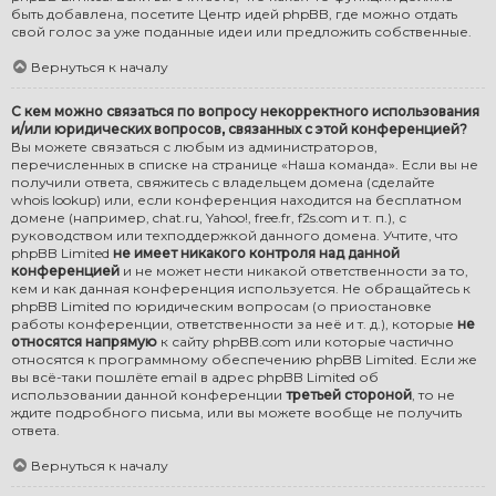
быть добавлена, посетите
Центр идей phpBB
, где можно отдать
свой голос за уже поданные идеи или предложить собственные.
Вернуться к началу
С кем можно связаться по вопросу некорректного использования
и/или юридических вопросов, связанных с этой конференцией?
Вы можете связаться с любым из администраторов,
перечисленных в списке на странице «Наша команда». Если вы не
получили ответа, свяжитесь с владельцем домена (сделайте
whois lookup
) или, если конференция находится на бесплатном
домене (например, chat.ru, Yahoo!, free.fr, f2s.com и т. п.), с
руководством или техподдержкой данного домена. Учтите, что
phpBB Limited
не имеет никакого контроля над данной
конференцией
и не может нести никакой ответственности за то,
кем и как данная конференция используется. Не обращайтесь к
phpBB Limited по юридическим вопросам (о приостановке
работы конференции, ответственности за неё и т. д.), которые
не
относятся напрямую
к сайту phpBB.com или которые частично
относятся к программному обеспечению phpBB Limited. Если же
вы всё-таки пошлёте email в адрес phpBB Limited об
использовании данной конференции
третьей стороной
, то не
ждите подробного письма, или вы можете вообще не получить
ответа.
Вернуться к началу