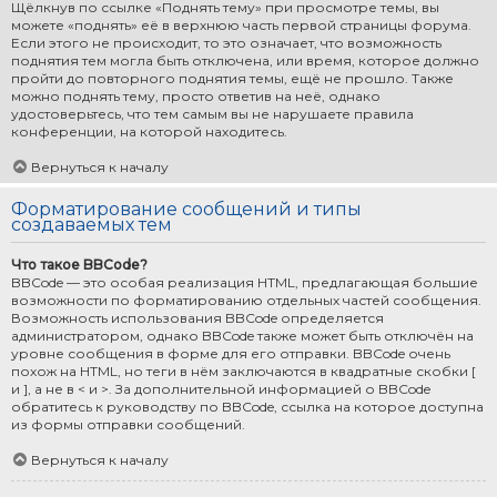
Щёлкнув по ссылке «Поднять тему» при просмотре темы, вы
можете «поднять» её в верхнюю часть первой страницы форума.
Если этого не происходит, то это означает, что возможность
поднятия тем могла быть отключена, или время, которое должно
пройти до повторного поднятия темы, ещё не прошло. Также
можно поднять тему, просто ответив на неё, однако
удостоверьтесь, что тем самым вы не нарушаете правила
конференции, на которой находитесь.
Вернуться к началу
Форматирование сообщений и типы
создаваемых тем
Что такое BBCode?
BBCode — это особая реализация HTML, предлагающая большие
возможности по форматированию отдельных частей сообщения.
Возможность использования BBCode определяется
администратором, однако BBCode также может быть отключён на
уровне сообщения в форме для его отправки. BBCode очень
похож на HTML, но теги в нём заключаются в квадратные скобки [
и ], а не в < и >. За дополнительной информацией о BBCode
обратитесь к руководству по BBCode, ссылка на которое доступна
из формы отправки сообщений.
Вернуться к началу