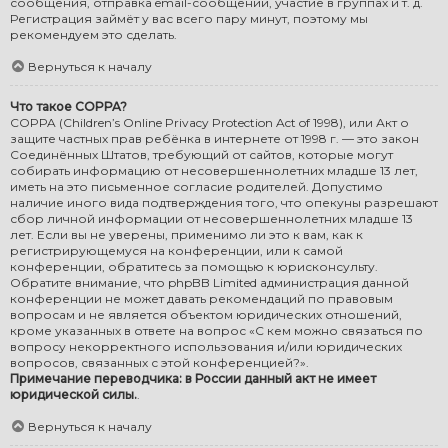
сообщения, отправка email-сообщений, участие в группах и т. д.
Регистрация займёт у вас всего пару минут, поэтому мы
рекомендуем это сделать.
Вернуться к началу
Что такое COPPA?
COPPA (Children’s Online Privacy Protection Act of 1998), или Акт о
защите частных прав ребёнка в интернете от 1998 г. — это закон
Соединённых Штатов, требующий от сайтов, которые могут
собирать информацию от несовершеннолетних младше 13 лет,
иметь на это письменное согласие родителей. Допустимо
наличие иного вида подтверждения того, что опекуны разрешают
сбор личной информации от несовершеннолетних младше 13
лет. Если вы не уверены, применимо ли это к вам, как к
регистрирующемуся на конференции, или к самой
конференции, обратитесь за помощью к юрисконсульту.
Обратите внимание, что phpBB Limited администрация данной
конференции не может давать рекомендаций по правовым
вопросам и не является объектом юридических отношений,
кроме указанных в ответе на вопрос «С кем можно связаться по
вопросу некорректного использования и/или юридических
вопросов, связанных с этой конференцией?».
Примечание переводчика: в России данный акт не имеет
юридической силы.
.
Вернуться к началу