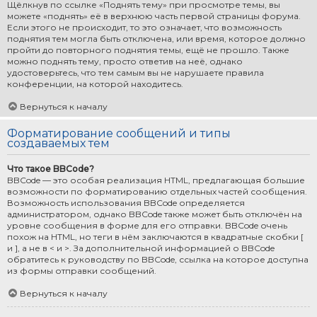
Щёлкнув по ссылке «Поднять тему» при просмотре темы, вы
можете «поднять» её в верхнюю часть первой страницы форума.
Если этого не происходит, то это означает, что возможность
поднятия тем могла быть отключена, или время, которое должно
пройти до повторного поднятия темы, ещё не прошло. Также
можно поднять тему, просто ответив на неё, однако
удостоверьтесь, что тем самым вы не нарушаете правила
конференции, на которой находитесь.
Вернуться к началу
Форматирование сообщений и типы
создаваемых тем
Что такое BBCode?
BBCode — это особая реализация HTML, предлагающая большие
возможности по форматированию отдельных частей сообщения.
Возможность использования BBCode определяется
администратором, однако BBCode также может быть отключён на
уровне сообщения в форме для его отправки. BBCode очень
похож на HTML, но теги в нём заключаются в квадратные скобки [
и ], а не в < и >. За дополнительной информацией о BBCode
обратитесь к руководству по BBCode, ссылка на которое доступна
из формы отправки сообщений.
Вернуться к началу