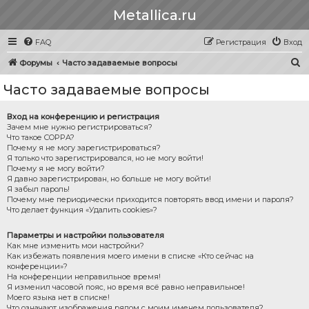
Metallica.ru
FAQ
Регистрация
Вход
П
Форумы
Часто задаваемые вопросы
о
Часто задаваемые вопросы
и
с
Вход на конференцию и регистрация
Зачем мне нужно регистрироваться?
к
Что такое COPPA?
Почему я не могу зарегистрироваться?
Я только что зарегистрировался, но не могу войти!
Почему я не могу войти?
Я давно зарегистрирован, но больше не могу войти!
Я забыл пароль!
Почему мне периодически приходится повторять ввод имени и пароля?
Что делает функция «Удалить cookies»?
Параметры и настройки пользователя
Как мне изменить мои настройки?
Как избежать появления моего имени в списке «Кто сейчас на
конференции»?
На конференции неправильное время!
Я изменил часовой пояс, но время всё равно неправильное!
Моего языка нет в списке!
Что означают изображения рядом с моим именем пользователя?