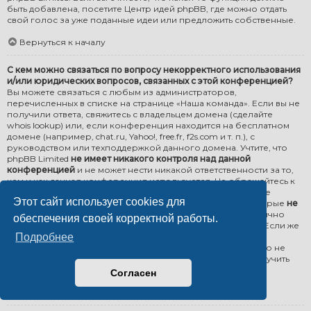
быть добавлена, посетите
Центр идей phpBB
, где можно отдать
свой голос за уже поданные идеи или предложить собственные.
Вернуться к началу
С кем можно связаться по вопросу некорректного использования
и/или юридических вопросов, связанных с этой конференцией?
Вы можете связаться с любым из администраторов,
перечисленных в списке на странице «Наша команда». Если вы не
получили ответа, свяжитесь с владельцем домена (сделайте
whois lookup
) или, если конференция находится на бесплатном
домене (например, chat.ru, Yahoo!, free.fr, f2s.com и т. п.), с
руководством или техподдержкой данного домена. Учтите, что
phpBB Limited
не имеет никакого контроля над данной
конференцией
и не может нести никакой ответственности за то,
кем и как данная конференция используется. Не обращайтесь к
phpBB Limited по юридическим вопросам (о приостановке
Этот сайт использует cookies для
работы конференции, ответственности за неё и т. д.), которые
не
относятся напрямую
к сайту phpBB.com или которые частично
обеспечения своей корректной работы.
относятся к программному обеспечению phpBB Limited. Если же
вы всё-таки пошлёте email в адрес phpBB Limited об
Подробнее
использовании данной конференции
третьей стороной
, то не
ждите подробного письма, или вы можете вообще не получить
ответа.
Согласен
Вернуться к началу