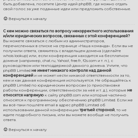
быть добавлена, посетите
Центр идей phpBB
, где можно отдать
свой голос за уже поданные идеи или предложить собственные.
Вернуться к началу
С кем можно связаться по вопросу некорректного использования
и/или юридических вопросов, связанных с этой конференцией?
Вы можете связаться с любым из администраторов,
перечисленных в списке на странице «Наша команда». Если вы не
получили ответа, свяжитесь с владельцем домена (сделайте
whois lookup
) или, если конференция находится на бесплатном
домене (например, chat.ru, Yahoo!, free.fr, f2s.com и т. п.), с
руководством или техподдержкой данного домена. Учтите, что
phpBB Limited
не имеет никакого контроля над данной
конференцией
и не может нести никакой ответственности за то,
кем и как данная конференция используется. Не обращайтесь к
phpBB Limited по юридическим вопросам (о приостановке
работы конференции, ответственности за неё и т. д.), которые
не
относятся напрямую
к сайту phpBB.com или которые частично
относятся к программному обеспечению phpBB Limited. Если же
вы всё-таки пошлёте email в адрес phpBB Limited об
использовании данной конференции
третьей стороной
, то не
ждите подробного письма, или вы можете вообще не получить
ответа.
Вернуться к началу