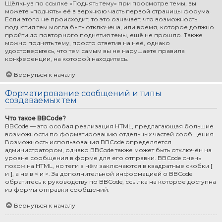
Щёлкнув по ссылке «Поднять тему» при просмотре темы, вы
можете «поднять» её в верхнюю часть первой страницы форума.
Если этого не происходит, то это означает, что возможность
поднятия тем могла быть отключена, или время, которое должно
пройти до повторного поднятия темы, ещё не прошло. Также
можно поднять тему, просто ответив на неё, однако
удостоверьтесь, что тем самым вы не нарушаете правила
конференции, на которой находитесь.
Вернуться к началу
Форматирование сообщений и типы
создаваемых тем
Что такое BBCode?
BBCode — это особая реализация HTML, предлагающая большие
возможности по форматированию отдельных частей сообщения.
Возможность использования BBCode определяется
администратором, однако BBCode также может быть отключён на
уровне сообщения в форме для его отправки. BBCode очень
похож на HTML, но теги в нём заключаются в квадратные скобки [
и ], а не в < и >. За дополнительной информацией о BBCode
обратитесь к руководству по BBCode, ссылка на которое доступна
из формы отправки сообщений.
Вернуться к началу