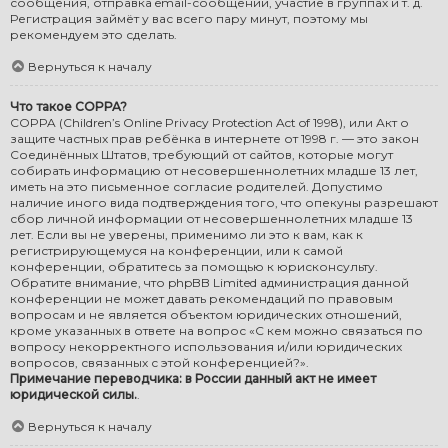
сообщения, отправка email-сообщений, участие в группах и т. д.
Регистрация займёт у вас всего пару минут, поэтому мы
рекомендуем это сделать.
Вернуться к началу
Что такое COPPA?
COPPA (Children’s Online Privacy Protection Act of 1998), или Акт о
защите частных прав ребёнка в интернете от 1998 г. — это закон
Соединённых Штатов, требующий от сайтов, которые могут
собирать информацию от несовершеннолетних младше 13 лет,
иметь на это письменное согласие родителей. Допустимо
наличие иного вида подтверждения того, что опекуны разрешают
сбор личной информации от несовершеннолетних младше 13
лет. Если вы не уверены, применимо ли это к вам, как к
регистрирующемуся на конференции, или к самой
конференции, обратитесь за помощью к юрисконсульту.
Обратите внимание, что phpBB Limited администрация данной
конференции не может давать рекомендаций по правовым
вопросам и не является объектом юридических отношений,
кроме указанных в ответе на вопрос «С кем можно связаться по
вопросу некорректного использования и/или юридических
вопросов, связанных с этой конференцией?».
Примечание переводчика: в России данный акт не имеет
юридической силы.
.
Вернуться к началу