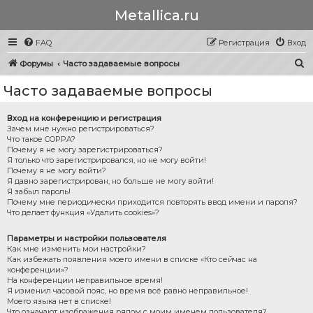
Metallica.ru
FAQ
Регистрация
Вход
П
Форумы
Часто задаваемые вопросы
о
Часто задаваемые вопросы
и
с
Вход на конференцию и регистрация
Зачем мне нужно регистрироваться?
к
Что такое COPPA?
Почему я не могу зарегистрироваться?
Я только что зарегистрировался, но не могу войти!
Почему я не могу войти?
Я давно зарегистрирован, но больше не могу войти!
Я забыл пароль!
Почему мне периодически приходится повторять ввод имени и пароля?
Что делает функция «Удалить cookies»?
Параметры и настройки пользователя
Как мне изменить мои настройки?
Как избежать появления моего имени в списке «Кто сейчас на
конференции»?
На конференции неправильное время!
Я изменил часовой пояс, но время всё равно неправильное!
Моего языка нет в списке!
Что означают изображения рядом с моим именем пользователя?