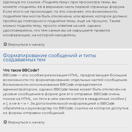
Щёлкнув по ссылке «Поднять тему» при просмотре темы, вы
можете «поднять» её в верхнюю часть первой страницы форума.
Если этого не происходит, то это означает, что возможность
поднятия тем могла быть отключена, или время, которое должно
пройти до повторного поднятия темы, ещё не прошло. Также
можно поднять тему, просто ответив на неё, однако
удостоверьтесь, что тем самым вы не нарушаете правила
конференции, на которой находитесь.
Вернуться к началу
Форматирование сообщений и типы
создаваемых тем
Что такое BBCode?
BBCode — это особая реализация HTML, предлагающая большие
возможности по форматированию отдельных частей сообщения.
Возможность использования BBCode определяется
администратором, однако BBCode также может быть отключён на
уровне сообщения в форме для его отправки. BBCode очень
похож на HTML, но теги в нём заключаются в квадратные скобки [
и ], а не в < и >. За дополнительной информацией о BBCode
обратитесь к руководству по BBCode, ссылка на которое доступна
из формы отправки сообщений.
Вернуться к началу