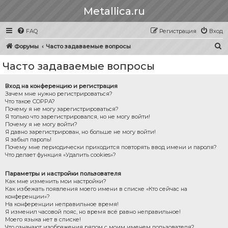
Metallica.ru
FAQ
Регистрация
Вход
П
Форумы
Часто задаваемые вопросы
о
Часто задаваемые вопросы
и
с
Вход на конференцию и регистрация
Зачем мне нужно регистрироваться?
к
Что такое COPPA?
Почему я не могу зарегистрироваться?
Я только что зарегистрировался, но не могу войти!
Почему я не могу войти?
Я давно зарегистрирован, но больше не могу войти!
Я забыл пароль!
Почему мне периодически приходится повторять ввод имени и пароля?
Что делает функция «Удалить cookies»?
Параметры и настройки пользователя
Как мне изменить мои настройки?
Как избежать появления моего имени в списке «Кто сейчас на
конференции»?
На конференции неправильное время!
Я изменил часовой пояс, но время всё равно неправильное!
Моего языка нет в списке!
Что означают изображения рядом с моим именем пользователя?