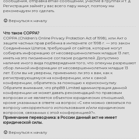
сообщения, отправка email-сообщений, участие в группах и т. д.
Регистрация займёт у вас всего пару минут, поэтому мы
рекомендуем это сделать.
Вернуться к началу
Что такое COPPA?
COPPA (Children’s Online Privacy Protection Act of 1998), или Акт о
защите частных прав ребёнка в интернете от 1998 г. — это закон
Соединённых Штатов, требующий от сайтов, которые могут
собирать информацию от несовершеннолетних младше 13 лет,
иметь на это письменное согласие родителей. Допустимо
наличие иного вида подтверждения того, что опекуны разрешают
сбор личной информации от несовершеннолетних младше 13
лет. Если вы не уверены, применимо ли это к вам, как к
регистрирующемуся на конференции, или к самой
конференции, обратитесь за помощью к юрисконсульту.
Обратите внимание, что phpBB Limited администрация данной
конференции не может давать рекомендаций по правовым
вопросам и не является объектом юридических отношений,
кроме указанных в ответе на вопрос «С кем можно связаться по
вопросу некорректного использования и/или юридических
вопросов, связанных с этой конференцией?».
Примечание переводчика: в России данный акт не имеет
юридической силы.
.
Вернуться к началу