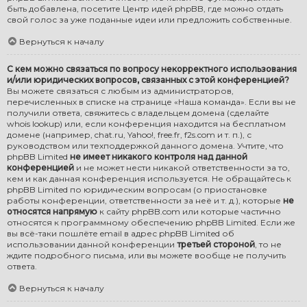
быть добавлена, посетите
Центр идей phpBB
, где можно отдать
свой голос за уже поданные идеи или предложить собственные.
Вернуться к началу
С кем можно связаться по вопросу некорректного использования
и/или юридических вопросов, связанных с этой конференцией?
Вы можете связаться с любым из администраторов,
перечисленных в списке на странице «Наша команда». Если вы не
получили ответа, свяжитесь с владельцем домена (сделайте
whois lookup
) или, если конференция находится на бесплатном
домене (например, chat.ru, Yahoo!, free.fr, f2s.com и т. п.), с
руководством или техподдержкой данного домена. Учтите, что
phpBB Limited
не имеет никакого контроля над данной
конференцией
и не может нести никакой ответственности за то,
кем и как данная конференция используется. Не обращайтесь к
phpBB Limited по юридическим вопросам (о приостановке
работы конференции, ответственности за неё и т. д.), которые
не
относятся напрямую
к сайту phpBB.com или которые частично
относятся к программному обеспечению phpBB Limited. Если же
вы всё-таки пошлёте email в адрес phpBB Limited об
использовании данной конференции
третьей стороной
, то не
ждите подробного письма, или вы можете вообще не получить
ответа.
Вернуться к началу