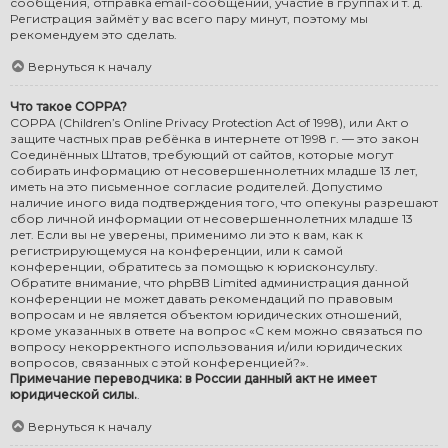
сообщения, отправка email-сообщений, участие в группах и т. д.
Регистрация займёт у вас всего пару минут, поэтому мы
рекомендуем это сделать.
Вернуться к началу
Что такое COPPA?
COPPA (Children’s Online Privacy Protection Act of 1998), или Акт о
защите частных прав ребёнка в интернете от 1998 г. — это закон
Соединённых Штатов, требующий от сайтов, которые могут
собирать информацию от несовершеннолетних младше 13 лет,
иметь на это письменное согласие родителей. Допустимо
наличие иного вида подтверждения того, что опекуны разрешают
сбор личной информации от несовершеннолетних младше 13
лет. Если вы не уверены, применимо ли это к вам, как к
регистрирующемуся на конференции, или к самой
конференции, обратитесь за помощью к юрисконсульту.
Обратите внимание, что phpBB Limited администрация данной
конференции не может давать рекомендаций по правовым
вопросам и не является объектом юридических отношений,
кроме указанных в ответе на вопрос «С кем можно связаться по
вопросу некорректного использования и/или юридических
вопросов, связанных с этой конференцией?».
Примечание переводчика: в России данный акт не имеет
юридической силы.
.
Вернуться к началу