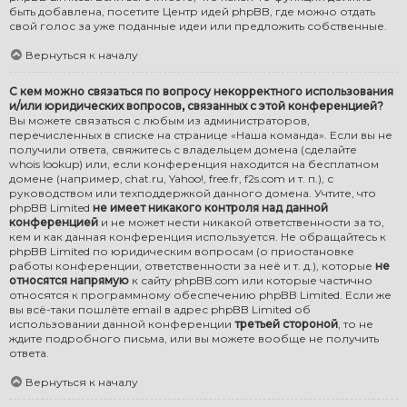
быть добавлена, посетите
Центр идей phpBB
, где можно отдать
свой голос за уже поданные идеи или предложить собственные.
Вернуться к началу
С кем можно связаться по вопросу некорректного использования
и/или юридических вопросов, связанных с этой конференцией?
Вы можете связаться с любым из администраторов,
перечисленных в списке на странице «Наша команда». Если вы не
получили ответа, свяжитесь с владельцем домена (сделайте
whois lookup
) или, если конференция находится на бесплатном
домене (например, chat.ru, Yahoo!, free.fr, f2s.com и т. п.), с
руководством или техподдержкой данного домена. Учтите, что
phpBB Limited
не имеет никакого контроля над данной
конференцией
и не может нести никакой ответственности за то,
кем и как данная конференция используется. Не обращайтесь к
phpBB Limited по юридическим вопросам (о приостановке
работы конференции, ответственности за неё и т. д.), которые
не
относятся напрямую
к сайту phpBB.com или которые частично
относятся к программному обеспечению phpBB Limited. Если же
вы всё-таки пошлёте email в адрес phpBB Limited об
использовании данной конференции
третьей стороной
, то не
ждите подробного письма, или вы можете вообще не получить
ответа.
Вернуться к началу