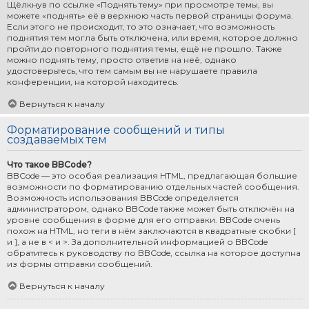
Щёлкнув по ссылке «Поднять тему» при просмотре темы, вы
можете «поднять» её в верхнюю часть первой страницы форума.
Если этого не происходит, то это означает, что возможность
поднятия тем могла быть отключена, или время, которое должно
пройти до повторного поднятия темы, ещё не прошло. Также
можно поднять тему, просто ответив на неё, однако
удостоверьтесь, что тем самым вы не нарушаете правила
конференции, на которой находитесь.
Вернуться к началу
Форматирование сообщений и типы
создаваемых тем
Что такое BBCode?
BBCode — это особая реализация HTML, предлагающая большие
возможности по форматированию отдельных частей сообщения.
Возможность использования BBCode определяется
администратором, однако BBCode также может быть отключён на
уровне сообщения в форме для его отправки. BBCode очень
похож на HTML, но теги в нём заключаются в квадратные скобки [
и ], а не в < и >. За дополнительной информацией о BBCode
обратитесь к руководству по BBCode, ссылка на которое доступна
из формы отправки сообщений.
Вернуться к началу