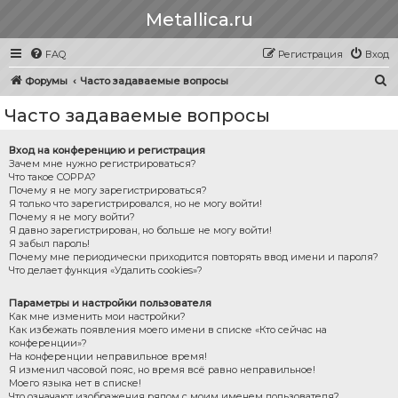
Metallica.ru
FAQ
Регистрация
Вход
П
Форумы
Часто задаваемые вопросы
о
Часто задаваемые вопросы
и
с
Вход на конференцию и регистрация
Зачем мне нужно регистрироваться?
к
Что такое COPPA?
Почему я не могу зарегистрироваться?
Я только что зарегистрировался, но не могу войти!
Почему я не могу войти?
Я давно зарегистрирован, но больше не могу войти!
Я забыл пароль!
Почему мне периодически приходится повторять ввод имени и пароля?
Что делает функция «Удалить cookies»?
Параметры и настройки пользователя
Как мне изменить мои настройки?
Как избежать появления моего имени в списке «Кто сейчас на
конференции»?
На конференции неправильное время!
Я изменил часовой пояс, но время всё равно неправильное!
Моего языка нет в списке!
Что означают изображения рядом с моим именем пользователя?