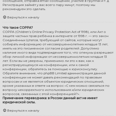
сообщения, отправка email-сообщений, участие в группах и т. д.
Регистрация займёт у вас всего пару минут, поэтому мы
рекомендуем это сделать.
Вернуться к началу
Что такое COPPA?
COPPA (Children’s Online Privacy Protection Act of 1998), или Акт о
защите частных прав ребёнка в интернете от 1998 г. — это закон
Соединённых Штатов, требующий от сайтов, которые могут
собирать информацию от несовершеннолетних младше 13 лет,
иметь на это письменное согласие родителей. Допустимо
наличие иного вида подтверждения того, что опекуны разрешают
сбор личной информации от несовершеннолетних младше 13
лет. Если вы не уверены, применимо ли это к вам, как к
регистрирующемуся на конференции, или к самой
конференции, обратитесь за помощью к юрисконсульту.
Обратите внимание, что phpBB Limited администрация данной
конференции не может давать рекомендаций по правовым
вопросам и не является объектом юридических отношений,
кроме указанных в ответе на вопрос «С кем можно связаться по
вопросу некорректного использования и/или юридических
вопросов, связанных с этой конференцией?».
Примечание переводчика: в России данный акт не имеет
юридической силы.
.
Вернуться к началу