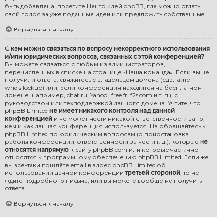
быть добавлена, посетите
Центр идей phpBB
, где можно отдать
свой голос за уже поданные идеи или предложить собственные.
Вернуться к началу
С кем можно связаться по вопросу некорректного использования
и/или юридических вопросов, связанных с этой конференцией?
Вы можете связаться с любым из администраторов,
перечисленных в списке на странице «Наша команда». Если вы не
получили ответа, свяжитесь с владельцем домена (сделайте
whois lookup
) или, если конференция находится на бесплатном
домене (например, chat.ru, Yahoo!, free.fr, f2s.com и т. п.), с
руководством или техподдержкой данного домена. Учтите, что
phpBB Limited
не имеет никакого контроля над данной
конференцией
и не может нести никакой ответственности за то,
кем и как данная конференция используется. Не обращайтесь к
phpBB Limited по юридическим вопросам (о приостановке
работы конференции, ответственности за неё и т. д.), которые
не
относятся напрямую
к сайту phpBB.com или которые частично
относятся к программному обеспечению phpBB Limited. Если же
вы всё-таки пошлёте email в адрес phpBB Limited об
использовании данной конференции
третьей стороной
, то не
ждите подробного письма, или вы можете вообще не получить
ответа.
Вернуться к началу