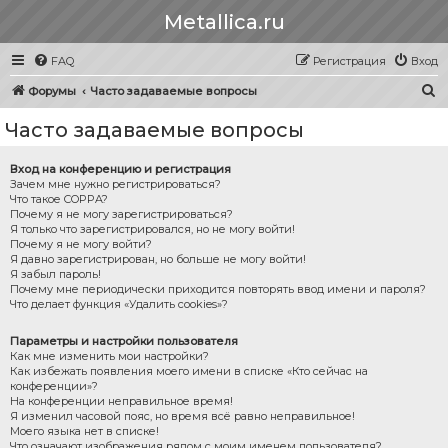
Metallica.ru
FAQ
Регистрация
Вход
П
Форумы
Часто задаваемые вопросы
о
Часто задаваемые вопросы
и
с
Вход на конференцию и регистрация
Зачем мне нужно регистрироваться?
к
Что такое COPPA?
Почему я не могу зарегистрироваться?
Я только что зарегистрировался, но не могу войти!
Почему я не могу войти?
Я давно зарегистрирован, но больше не могу войти!
Я забыл пароль!
Почему мне периодически приходится повторять ввод имени и пароля?
Что делает функция «Удалить cookies»?
Параметры и настройки пользователя
Как мне изменить мои настройки?
Как избежать появления моего имени в списке «Кто сейчас на
конференции»?
На конференции неправильное время!
Я изменил часовой пояс, но время всё равно неправильное!
Моего языка нет в списке!
Что означают изображения рядом с моим именем пользователя?