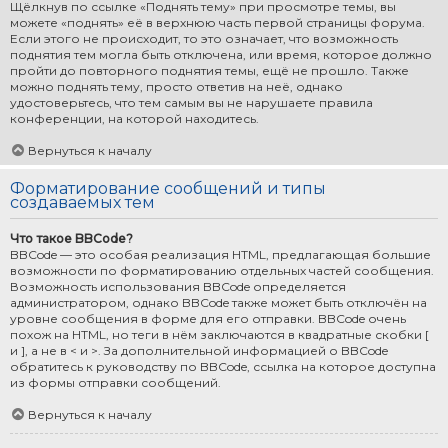
Щёлкнув по ссылке «Поднять тему» при просмотре темы, вы
можете «поднять» её в верхнюю часть первой страницы форума.
Если этого не происходит, то это означает, что возможность
поднятия тем могла быть отключена, или время, которое должно
пройти до повторного поднятия темы, ещё не прошло. Также
можно поднять тему, просто ответив на неё, однако
удостоверьтесь, что тем самым вы не нарушаете правила
конференции, на которой находитесь.
Вернуться к началу
Форматирование сообщений и типы
создаваемых тем
Что такое BBCode?
BBCode — это особая реализация HTML, предлагающая большие
возможности по форматированию отдельных частей сообщения.
Возможность использования BBCode определяется
администратором, однако BBCode также может быть отключён на
уровне сообщения в форме для его отправки. BBCode очень
похож на HTML, но теги в нём заключаются в квадратные скобки [
и ], а не в < и >. За дополнительной информацией о BBCode
обратитесь к руководству по BBCode, ссылка на которое доступна
из формы отправки сообщений.
Вернуться к началу