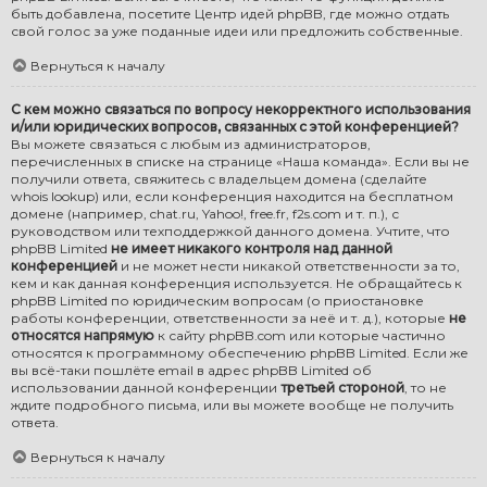
быть добавлена, посетите
Центр идей phpBB
, где можно отдать
свой голос за уже поданные идеи или предложить собственные.
Вернуться к началу
С кем можно связаться по вопросу некорректного использования
и/или юридических вопросов, связанных с этой конференцией?
Вы можете связаться с любым из администраторов,
перечисленных в списке на странице «Наша команда». Если вы не
получили ответа, свяжитесь с владельцем домена (сделайте
whois lookup
) или, если конференция находится на бесплатном
домене (например, chat.ru, Yahoo!, free.fr, f2s.com и т. п.), с
руководством или техподдержкой данного домена. Учтите, что
phpBB Limited
не имеет никакого контроля над данной
конференцией
и не может нести никакой ответственности за то,
кем и как данная конференция используется. Не обращайтесь к
phpBB Limited по юридическим вопросам (о приостановке
работы конференции, ответственности за неё и т. д.), которые
не
относятся напрямую
к сайту phpBB.com или которые частично
относятся к программному обеспечению phpBB Limited. Если же
вы всё-таки пошлёте email в адрес phpBB Limited об
использовании данной конференции
третьей стороной
, то не
ждите подробного письма, или вы можете вообще не получить
ответа.
Вернуться к началу