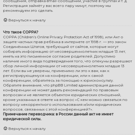
сообщения, отправка email-сообщений, участие в группах и т. д.
Регистрация займёт у вас всего пару минут, поэтому мы
рекомендуем это сделать.
Вернуться к началу
Что такое COPPA?
COPPA (Children’s Online Privacy Protection Act of 1998), или Акт о
защите частных прав ребёнка в интернете от 1998 г. — это закон
Соединённых Штатов, требующий от сайтов, которые могут
собирать информацию от несовершеннолетних младше 13 лет,
иметь на это письменное согласие родителей. Допустимо
наличие иного вида подтверждения того, что опекуны разрешают
сбор личной информации от несовершеннолетних младше 13
лет. Если вы не уверены, применимо ли это к вам, как к
регистрирующемуся на конференции, или к самой
конференции, обратитесь за помощью к юрисконсульту.
Обратите внимание, что phpBB Limited администрация данной
конференции не может давать рекомендаций по правовым
вопросам и не является объектом юридических отношений,
кроме указанных в ответе на вопрос «С кем можно связаться по
вопросу некорректного использования и/или юридических
вопросов, связанных с этой конференцией?».
Примечание переводчика: в России данный акт не имеет
юридической силы.
.
Вернуться к началу