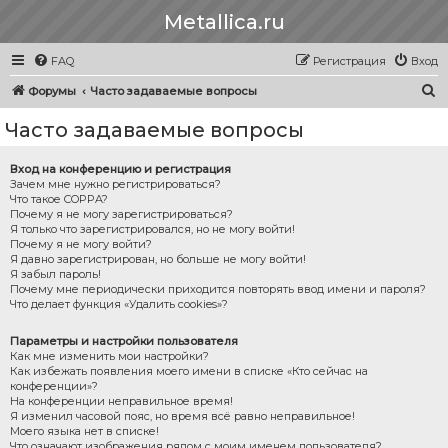
Metallica.ru
FAQ
Регистрация
Вход
П
Форумы
Часто задаваемые вопросы
о
Часто задаваемые вопросы
и
с
Вход на конференцию и регистрация
Зачем мне нужно регистрироваться?
к
Что такое COPPA?
Почему я не могу зарегистрироваться?
Я только что зарегистрировался, но не могу войти!
Почему я не могу войти?
Я давно зарегистрирован, но больше не могу войти!
Я забыл пароль!
Почему мне периодически приходится повторять ввод имени и пароля?
Что делает функция «Удалить cookies»?
Параметры и настройки пользователя
Как мне изменить мои настройки?
Как избежать появления моего имени в списке «Кто сейчас на
конференции»?
На конференции неправильное время!
Я изменил часовой пояс, но время всё равно неправильное!
Моего языка нет в списке!
Что означают изображения рядом с моим именем пользователя?