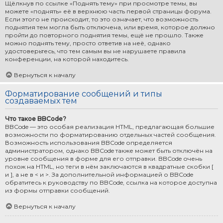
Щёлкнув по ссылке «Поднять тему» при просмотре темы, вы
можете «поднять» её в верхнюю часть первой страницы форума.
Если этого не происходит, то это означает, что возможность
поднятия тем могла быть отключена, или время, которое должно
пройти до повторного поднятия темы, ещё не прошло. Также
можно поднять тему, просто ответив на неё, однако
удостоверьтесь, что тем самым вы не нарушаете правила
конференции, на которой находитесь.
Вернуться к началу
Форматирование сообщений и типы
создаваемых тем
Что такое BBCode?
BBCode — это особая реализация HTML, предлагающая большие
возможности по форматированию отдельных частей сообщения.
Возможность использования BBCode определяется
администратором, однако BBCode также может быть отключён на
уровне сообщения в форме для его отправки. BBCode очень
похож на HTML, но теги в нём заключаются в квадратные скобки [
и ], а не в < и >. За дополнительной информацией о BBCode
обратитесь к руководству по BBCode, ссылка на которое доступна
из формы отправки сообщений.
Вернуться к началу