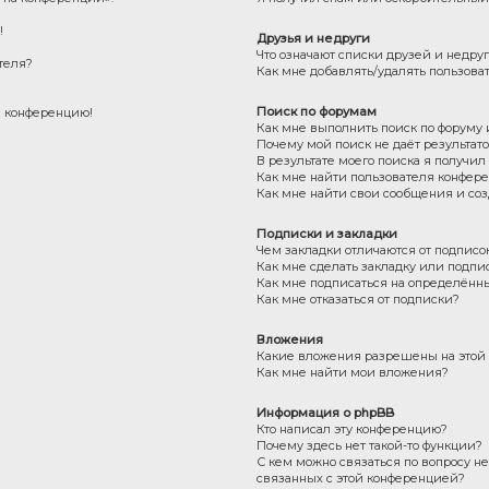
!
Друзья и недруги
Что означают списки друзей и недру
теля?
Как мне добавлять/удалять пользова
Поиск по форумам
на конференцию!
Как мне выполнить поиск по форуму
Почему мой поиск не даёт результат
В результате моего поиска я получил
Как мне найти пользователя конфер
Как мне найти свои сообщения и со
Подписки и закладки
Чем закладки отличаются от подписо
Как мне сделать закладку или подпи
Как мне подписаться на определённ
Как мне отказаться от подписки?
Вложения
Какие вложения разрешены на этой
Как мне найти мои вложения?
Информация о phpBB
Кто написал эту конференцию?
Почему здесь нет такой-то функции?
С кем можно связаться по вопросу н
связанных с этой конференцией?