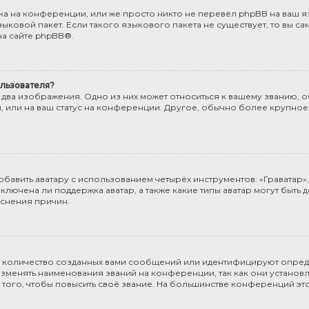
а на конференции, или же просто никто не перевёл phpBB на ваш яз
ыковой пакет. Если такого языкового пакета не существует, то вы са
а сайте
phpBB
®.
льзователя?
 два изображения. Одно из них может относиться к вашему званию, об
, или на ваш статус на конференции. Другое, обычно более крупное
бавить аватару с использованием четырёх инструментов: «Граватар», 
включена ли поддержка аватар, а также какие типы аватар могут быть 
снения причин.
т количество созданных вами сообщений или идентифицируют опред
менять наименования званий на конференции, так как они установл
го, чтобы повысить своё звание. На большинстве конференций эт