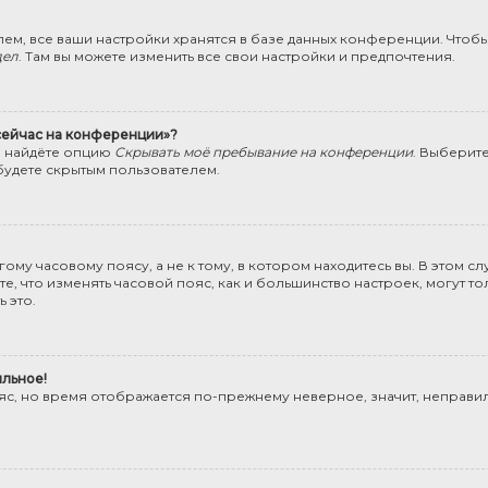
ем, все ваши настройки хранятся в базе данных конференции. Чтобы
дел
. Там вы можете изменить все свои настройки и предпочтения.
 сейчас на конференции»?
ы найдёте опцию
Скрывать моё пребывание на конференции
. Выберит
будете скрытым пользователем.
му часовому поясу, а не к тому, в котором находитесь вы. В этом сл
Учтите, что изменять часовой пояс, как и большинство настроек, могут
 это.
ильное!
ояс, но время отображается по-прежнему неверное, значит, неправи