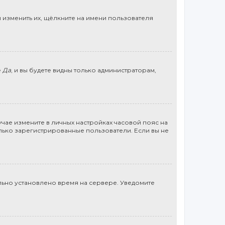
 изменить их, щёлкните на имени пользователя
е
Да
, и вы будете видны только администраторам,
учае измените в личных настройках часовой пояс на
 только зарегистрированные пользователи. Если вы не
льно установлено время на сервере. Уведомите