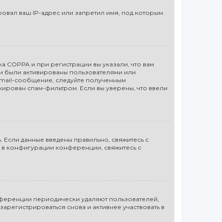
вал ваш IP-адрес или запретил имя, под которым
а COPPA и при регистрации вы указали, что вам
си были активированы пользователями или
email-сообщение, следуйте полученным
кирован спам-фильтром. Если вы уверены, что ввели
. Если данные введены правильно, свяжитесь с
а в конфигурации конференции, свяжитесь с
онференции периодически удаляют пользователей,
арегистрироваться снова и активнее участвовать в