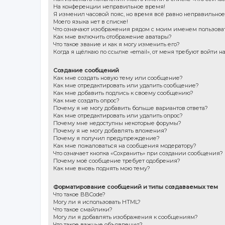
На конференции неправильное время!
Я изменил часовой пояс, но время всё равно неправильное
Моего языка нет в списке!
Что означают изображения рядом с моим именем пользова
Как мне включить отображение аватары?
Что такое звание и как я могу изменить его?
Когда я щёлкаю по ссылке «email», от меня требуют войти 
Создание сообщений
Как мне создать новую тему или сообщение?
Как мне отредактировать или удалить сообщение?
Как мне добавить подпись к своему сообщению?
Как мне создать опрос?
Почему я не могу добавить больше вариантов ответа?
Как мне отредактировать или удалить опрос?
Почему мне недоступны некоторые форумы?
Почему я не могу добавлять вложения?
Почему я получил предупреждение?
Как мне пожаловаться на сообщения модератору?
Что означает кнопка «Сохранить» при создании сообщения?
Почему моё сообщение требует одобрения?
Как мне вновь поднять мою тему?
Форматирование сообщений и типы создаваемых тем
Что такое BBCode?
Могу ли я использовать HTML?
Что такое смайлики?
Могу ли я добавлять изображения к сообщениям?
Что такое важные объявления?