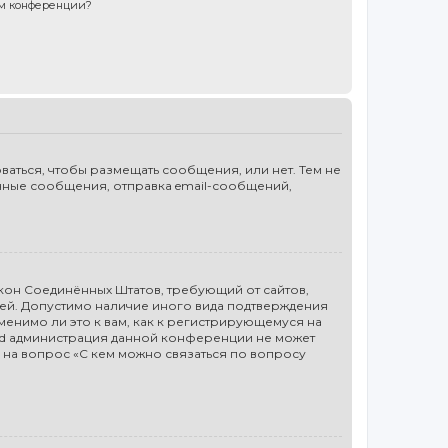
ом конференции?
ваться, чтобы размещать сообщения, или нет. Тем не
чные сообщения, отправка email-сообщений,
то закон Соединённых Штатов, требующий от сайтов,
лей. Допустимо наличие иного вида подтверждения
енимо ли это к вам, как к регистрирующемуся на
ted администрация данной конференции не может
 на вопрос «С кем можно связаться по вопросу