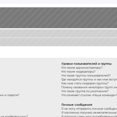
Уровни пользователей и группы
Кто такие администраторы?
Кто такие модераторы?
Что такое группы пользователей?
Где находятся группы и как мне всту
Как мне стать лидером группы?
Почему названия некоторых групп и
Что такое группа по умолчанию?
ни и пароля?
Что означает ссылка «Наша команда»
Личные сообщения
Я не могу отправить личные сообщен
Я постоянно получаю нежелательны
с на конференции»?
Я получил спам или оскорбительный e