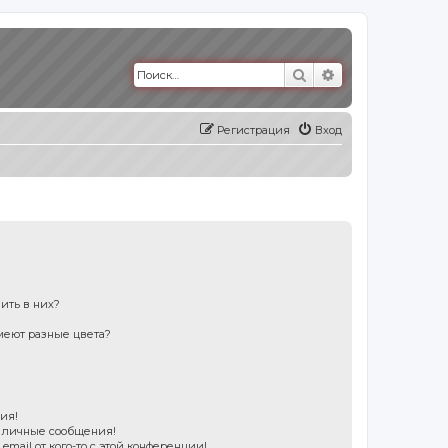
Поиск
Расширенный п
Регистрация
Вход
пить в них?
меют разные цвета?
?
ия!
е личные сообщения!
mail от кого-то с этой конференции!