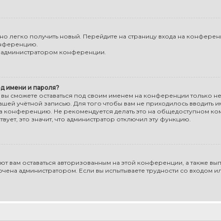
жно легко получить новый. Перейдите на страницу входа на конфере
онференцию.
 с администратором конференции.
д имени и пароля?
, вы сможете оставаться под своим именем на конференции только 
вашей учётной записью. Для того чтобы вам не приходилось вводить и
а конференцию. Не рекомендуется делать это на общедоступном ко
твует, это значит, что администратор отключил эту функцию.
яют вам оставаться авторизованным на этой конференции, а также вы
ючена администратором. Если вы испытываете трудности со входом 