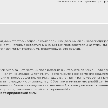
Как мне связаться с администратор
 как администратор настроил конференцию: должны ли вы зарегистриро
жности, которые недоступны анонимным пользователям: аватары, ли
сего пару минут, поэтому мы рекомендуем это сделать.
98), или Акт о защите частных прав ребёнка в интернете от 1998 г. — э
олетних младше 13 лет, иметь на это письменное согласие родите
ии от несовершеннолетних младше 13 лет. Если вы не уверены, прим
ь за помощью к юрисконсульту. Обратите внимание, что phpBB Limi
ляется объектом юридических отношений, кроме указанных в ответе
опросов, связанных с этой конференцией?».
меет юридической силы.
.