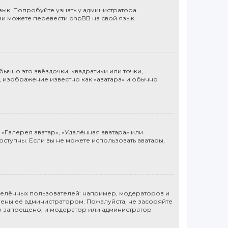
ык. Попробуйте узнать у администратора
ми можете перевести phpBB на свой язык.
ычно это звёздочки, квадратики или точки,
, изображение известно как «аватара» и обычно
«Галерея аватар», «Удалённая аватара» или
доступны. Если вы не можете использовать аватары,
елённых пользователей: например, модераторов и
ены её администратором. Пожалуйста, не засоряйте
о запрещено, и модератор или администратор