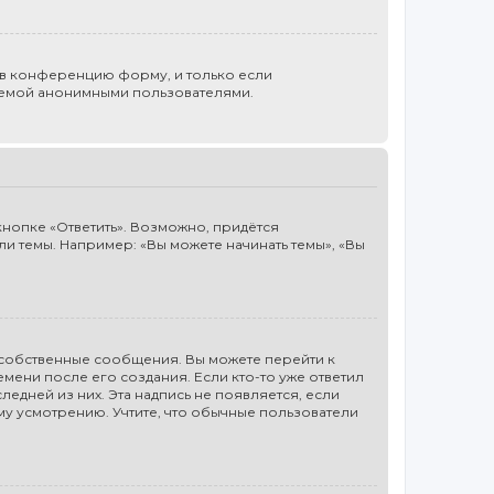
 в конференцию форму, и только если
стемой анонимными пользователями.
нопке «Ответить». Возможно, придётся
и темы. Например: «Вы можете начинать темы», «Вы
 собственные сообщения. Вы можете перейти к
ени после его создания. Если кто-то уже ответил
ледней из них. Эта надпись не появляется, если
му усмотрению. Учтите, что обычные пользователи