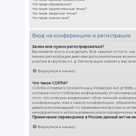
Что такое объявления?
Что такое прилепленные темы?
Что такое закрытые темы?
Что такое значки тем?
Вход на конференцию и регистрация
Зачем мне нужно регистрироваться?
Вы можете этого и не делать. Всё зависит от того,
менее регистрация даёт вам дополнительные возмо
участие в группах и т. д. Регистрация займёт у вас в
Вернуться к началу
Что такое COPPA?
COPPA (Children’s Online Privacy Protection Act of 19
которые могут собирать информацию от несовершенн
того, что опекуны разрешают сбор личной информац
конференции, или к самой конференции, обратитес
давать рекомендаций по правовым вопросам и не яв
некорректного использования и/или юридических в
Примечание переводчика: в России данный акт не и
Вернуться к началу