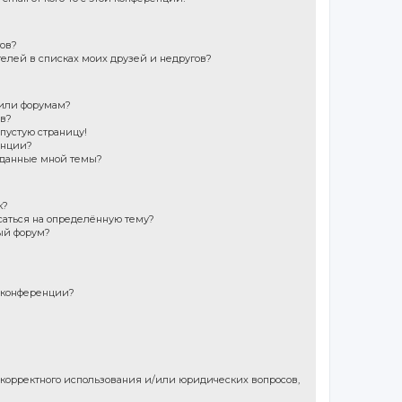
гов?
телей в списках моих друзей и недругов?
 или форумам?
ов?
 пустую страницу!
енции?
зданные мной темы?
к?
саться на определённую тему?
ый форум?
 конференции?
екорректного использования и/или юридических вопросов,