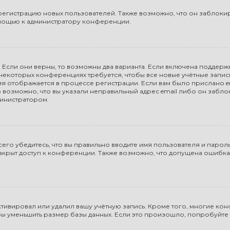
гистрацию новых пользователей. Также возможно, что он заблокиро
омощью к администратору конференции.
 Если они верны, то возможны два варианта. Если включена поддержк
а некоторых конференциях требуется, чтобы все новые учётные запи
ия отображается в процессе регистрации. Если вам было прислано 
 возможно, что вы указали неправильный адрес email либо он забло
министратором.
го убедитесь, что вы правильно вводите имя пользователя и пароль
закрыт доступ к конференции. Также возможно, что допущена ошибк
тивировал или удалил вашу учётную запись. Кроме того, многие к
 уменьшить размер базы данных. Если это произошло, попробуйте з