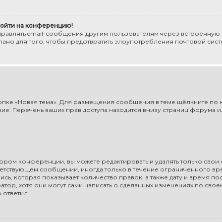
 войти на конференцию!
правлять email-сообщения другим пользователям через встроенную
елано для того, чтобы предотвратить злоупотребления почтовой си
пке «Новая тема». Для размещения сообщения в теме щёлкните по к
е. Перечень ваших прав доступа находится внизу страниц форума ил
ором конференции, вы можете редактировать и удалять только свои
етствующем сообщении, иногда только в течение ограниченного врем
ь, которая показывает количество правок, а также дату и время пос
ор, хотя они могут сами написать о сделанных изменениях по свое
 ответил.