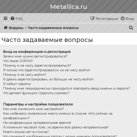
Metallica.ru
FAQ
Регистрация
Вход
П
Форумы
Часто задаваемые вопросы
о
Часто задаваемые вопросы
и
с
Вход на конференцию и регистрация
Зачем мне нужно регистрироваться?
к
Что такое COPPA?
Почему я не могу зарегистрироваться?
Я только что зарегистрировался, но не могу войти!
Почему я не могу войти?
Я давно зарегистрирован, но больше не могу войти!
Я забыл пароль!
Почему мне периодически приходится повторять ввод имени и пароля?
Что делает функция «Удалить cookies»?
Параметры и настройки пользователя
Как мне изменить мои настройки?
Как избежать появления моего имени в списке «Кто сейчас на
конференции»?
На конференции неправильное время!
Я изменил часовой пояс, но время всё равно неправильное!
Моего языка нет в списке!
Что означают изображения рядом с моим именем пользователя?