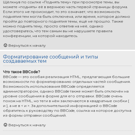
Щёлкнув по ссылке «Поднять тему» при просмотре темы, вы
можете «поднять» её в верхнюю часть первой страницы форума.
Если этого не происходит, то это означает, что возможность
поднятия тем могла быть отключена, или время, которое должно
пройти до повторного поднятия темы, ещё не прошло. Также
можно поднять тему, просто ответив на неё, однако
удостоверьтесь, что тем самым вы не нарушаете правила
конференции, на которой находитесь.
Вернуться к началу
Форматирование сообщений и типы
создаваемых тем
Что такое BBCode?
BBCode — это особая реализация HTML, предлагающая большие
возможности по форматированию отдельных частей сообщения.
Возможность использования BBCode определяется
администратором, однако BBCode также может быть отключён на
уровне сообщения в форме для его отправки. BBCode очень
похож на HTML, но теги в нём заключаются в квадратные скобки [
и ], а не в < и >. За дополнительной информацией о BBCode
обратитесь к руководству по BBCode, ссылка на которое доступна
из формы отправки сообщений.
Вернуться к началу