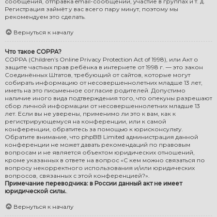
сообщения, отправка email-сообщений, участие в группах и т. д.
Регистрация займёт у вас всего пару минут, поэтому мы
рекомендуем это сделать.
Вернуться к началу
Что такое COPPA?
COPPA (Children’s Online Privacy Protection Act of 1998), или Акт о
защите частных прав ребёнка в интернете от 1998 г. — это закон
Соединённых Штатов, требующий от сайтов, которые могут
собирать информацию от несовершеннолетних младше 13 лет,
иметь на это письменное согласие родителей. Допустимо
наличие иного вида подтверждения того, что опекуны разрешают
сбор личной информации от несовершеннолетних младше 13
лет. Если вы не уверены, применимо ли это к вам, как к
регистрирующемуся на конференции, или к самой
конференции, обратитесь за помощью к юрисконсульту.
Обратите внимание, что phpBB Limited администрация данной
конференции не может давать рекомендаций по правовым
вопросам и не является объектом юридических отношений,
кроме указанных в ответе на вопрос «С кем можно связаться по
вопросу некорректного использования и/или юридических
вопросов, связанных с этой конференцией?».
Примечание переводчика: в России данный акт не имеет
юридической силы.
.
Вернуться к началу