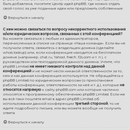
быть добавлена, посетите
Центр идей phpBB
, где можно отдать
свой голос за уже поданные идеи или предложить собственные.
Вернуться к началу
С кем можно связаться по вопросу некорректного использования
и/или юридических вопросов, связанных с этой конференцией?
Вы можете связаться с любым из администраторов,
перечисленных в списке на странице «Наша команда». Если вы не
получили ответа, свяжитесь с владельцем домена (сделайте
whois lookup
) или, если конференция находится на бесплатном
домене (например, chat.ru, Yahoo!, free.fr, f2s.com и т. п.), с
руководством или техподдержкой данного домена. Учтите, что
phpBB Limited
не имеет никакого контроля над данной
конференцией
и не может нести никакой ответственности за то,
кем и как данная конференция используется. Не обращайтесь к
phpBB Limited по юридическим вопросам (о приостановке
работы конференции, ответственности за неё и т. д.), которые
не
относятся напрямую
к сайту phpBB.com или которые частично
относятся к программному обеспечению phpBB Limited. Если же
вы всё-таки пошлёте email в адрес phpBB Limited об
использовании данной конференции
третьей стороной
, то не
ждите подробного письма, или вы можете вообще не получить
ответа.
Вернуться к началу