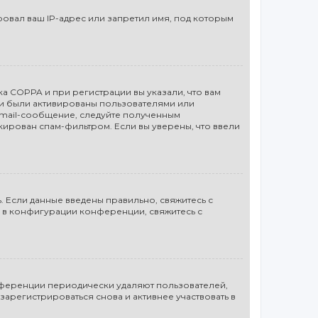
вал ваш IP-адрес или запретил имя, под которым
а COPPA и при регистрации вы указали, что вам
си были активированы пользователями или
email-сообщение, следуйте полученным
кирован спам-фильтром. Если вы уверены, что ввели
. Если данные введены правильно, свяжитесь с
а в конфигурации конференции, свяжитесь с
онференции периодически удаляют пользователей,
арегистрироваться снова и активнее участвовать в