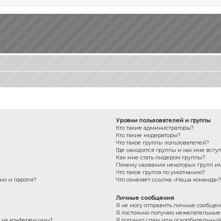
Уровни пользователей и группы
Кто такие администраторы?
Кто такие модераторы?
Что такое группы пользователей?
Где находятся группы и как мне всту
Как мне стать лидером группы?
Почему названия некоторых групп и
Что такое группа по умолчанию?
ни и пароля?
Что означает ссылка «Наша команда»
Личные сообщения
Я не могу отправить личные сообщен
Я постоянно получаю нежелательны
с на конференции»?
Я получил спам или оскорбительный e