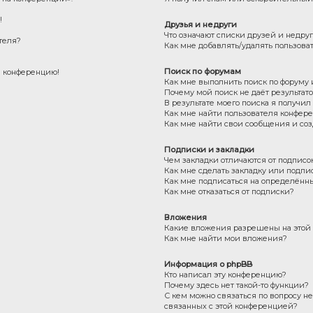
!
Друзья и недруги
Что означают списки друзей и недру
теля?
Как мне добавлять/удалять пользова
Поиск по форумам
на конференцию!
Как мне выполнить поиск по форуму
Почему мой поиск не даёт результат
В результате моего поиска я получил
Как мне найти пользователя конфер
Как мне найти свои сообщения и со
Подписки и закладки
Чем закладки отличаются от подписо
Как мне сделать закладку или подпи
Как мне подписаться на определённ
Как мне отказаться от подписки?
Вложения
Какие вложения разрешены на этой
Как мне найти мои вложения?
Информация о phpBB
Кто написал эту конференцию?
Почему здесь нет такой-то функции?
С кем можно связаться по вопросу н
связанных с этой конференцией?