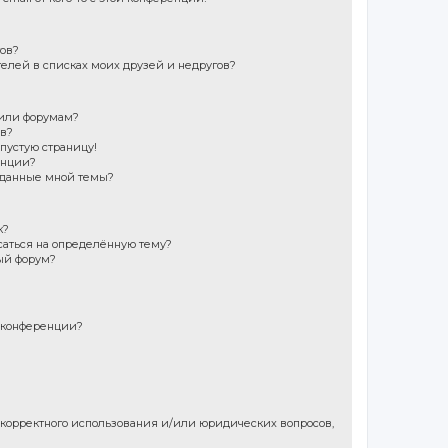
гов?
телей в списках моих друзей и недругов?
 или форумам?
ов?
 пустую страницу!
енции?
зданные мной темы?
к?
саться на определённую тему?
ый форум?
 конференции?
екорректного использования и/или юридических вопросов,