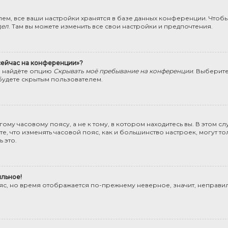
ем, все ваши настройки хранятся в базе данных конференции. Чтобы
дел
. Там вы можете изменить все свои настройки и предпочтения.
 сейчас на конференции»?
ы найдёте опцию
Скрывать моё пребывание на конференции
. Выберит
будете скрытым пользователем.
му часовому поясу, а не к тому, в котором находитесь вы. В этом сл
Учтите, что изменять часовой пояс, как и большинство настроек, могут
 это.
ильное!
ояс, но время отображается по-прежнему неверное, значит, неправи