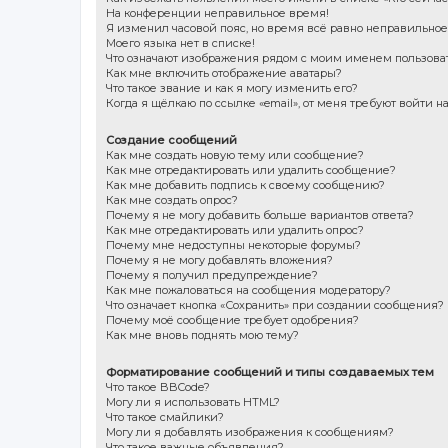
На конференции неправильное время!
Я изменил часовой пояс, но время всё равно неправильное
Моего языка нет в списке!
Что означают изображения рядом с моим именем пользова
Как мне включить отображение аватары?
Что такое звание и как я могу изменить его?
Когда я щёлкаю по ссылке «email», от меня требуют войти 
Создание сообщений
Как мне создать новую тему или сообщение?
Как мне отредактировать или удалить сообщение?
Как мне добавить подпись к своему сообщению?
Как мне создать опрос?
Почему я не могу добавить больше вариантов ответа?
Как мне отредактировать или удалить опрос?
Почему мне недоступны некоторые форумы?
Почему я не могу добавлять вложения?
Почему я получил предупреждение?
Как мне пожаловаться на сообщения модератору?
Что означает кнопка «Сохранить» при создании сообщения?
Почему моё сообщение требует одобрения?
Как мне вновь поднять мою тему?
Форматирование сообщений и типы создаваемых тем
Что такое BBCode?
Могу ли я использовать HTML?
Что такое смайлики?
Могу ли я добавлять изображения к сообщениям?
Что такое важные объявления?