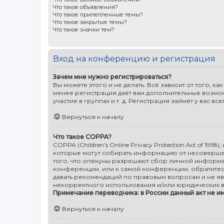
Что такое объявления?
Что такое прилепленные темы?
Что такое закрытые темы?
Что такое значки тем?
Вход на конференцию и регистрация
Зачем мне нужно регистрироваться?
Вы можете этого и не делать. Всё зависит от того,
менее регистрация даёт вам дополнительные возмо
участие в группах и т. д. Регистрация займёт у вас в
Вернуться к началу
Что такое COPPA?
COPPA (Children’s Online Privacy Protection Act of 19
которые могут собирать информацию от несовершенн
того, что опекуны разрешают сбор личной информац
конференции, или к самой конференции, обратитес
давать рекомендаций по правовым вопросам и не яв
некорректного использования и/или юридических в
Примечание переводчика: в России данный акт не и
Вернуться к началу