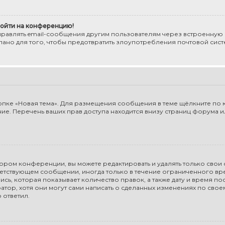
 войти на конференцию!
правлять email-сообщения другим пользователям через встроенную
елано для того, чтобы предотвратить злоупотребления почтовой си
пке «Новая тема». Для размещения сообщения в теме щёлкните по к
е. Перечень ваших прав доступа находится внизу страниц форума ил
ором конференции, вы можете редактировать и удалять только свои
етствующем сообщении, иногда только в течение ограниченного врем
ь, которая показывает количество правок, а также дату и время пос
ор, хотя они могут сами написать о сделанных изменениях по свое
 ответил.