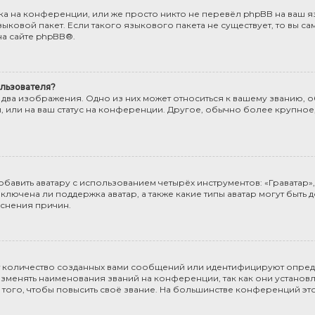
а на конференции, или же просто никто не перевёл phpBB на ваш яз
ыковой пакет. Если такого языкового пакета не существует, то вы са
а сайте
phpBB
®.
льзователя?
 два изображения. Одно из них может относиться к вашему званию, об
, или на ваш статус на конференции. Другое, обычно более крупное
бавить аватару с использованием четырёх инструментов: «Граватар», 
включена ли поддержка аватар, а также какие типы аватар могут быть 
снения причин.
т количество созданных вами сообщений или идентифицируют опред
менять наименования званий на конференции, так как они установл
го, чтобы повысить своё звание. На большинстве конференций эт