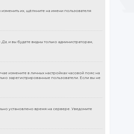
 изменить их, щёлкните на имени пользователя
е
Да
, и вы будете видны только администраторам,
учае измените в личных настройках часовой пояс на
 только зарегистрированные пользователи. Если вы не
льно установлено время на сервере. Уведомите