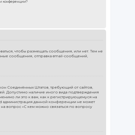
ом конференции?
ваться, чтобы размещать сообщения, или нет. Тем не
чные сообщения, отправка email-сообщений,
то закон Соединённых Штатов, требующий от сайтов,
лей. Допустимо наличие иного вида подтверждения
енимо ли это к вам, как к регистрирующемуся на
ted администрация данной конференции не может
 на вопрос «С кем можно связаться по вопросу