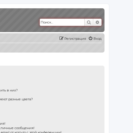
Поиск
Расширенный п
Регистрация
Вход
пить в них?
меют разные цвета?
?
ия!
е личные сообщения!
mail от кого-то с этой конференции!