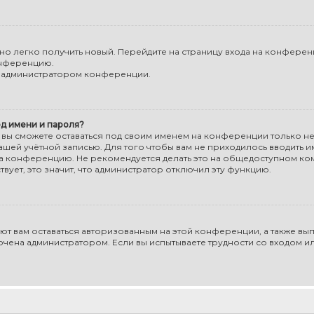
жно легко получить новый. Перейдите на страницу входа на конфере
онференцию.
 с администратором конференции.
д имени и пароля?
, вы сможете оставаться под своим именем на конференции только 
вашей учётной записью. Для того чтобы вам не приходилось вводить и
а конференцию. Не рекомендуется делать это на общедоступном ко
твует, это значит, что администратор отключил эту функцию.
яют вам оставаться авторизованным на этой конференции, а также вы
ючена администратором. Если вы испытываете трудности со входом 