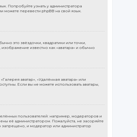
ык. Попробуйте узнать у администратора
ми можете перевести phpBB на свой язык.
ычно это звёздочки, квадратики или точки,
, изображение известно как «аватара» и обычно
«Галерея аватар», «Удалённая аватара» или
доступны. Если вы не можете использовать аватары,
елённых пользователей: например, модераторов и
ены её администратором. Пожалуйста, не засоряйте
о запрещено, и модератор или администратор