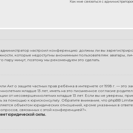
Как мне связаться с администратор
 как администратор настроил конференцию: должны ли вы зарегистриро
жности, которые недоступны анонимным пользователям: аватары, ли
сего пару минут, поэтому мы рекомендуем это сделать.
98), или Акт о защите частных прав ребёнка в интернете от 1998 г. — э
олетних младше 13 лет, иметь на это письменное согласие родите
ии от несовершеннолетних младше 13 лет. Если вы не уверены, прим
ь за помощью к юрисконсульту. Обратите внимание, что phpBB Limi
ляется объектом юридических отношений, кроме указанных в ответе
опросов, связанных с этой конференцией?».
меет юридической силы.
.