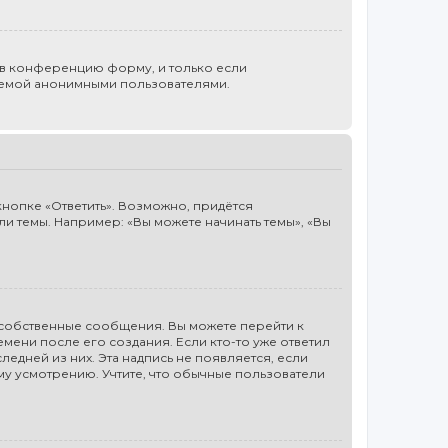
 в конференцию форму, и только если
стемой анонимными пользователями.
нопке «Ответить». Возможно, придётся
и темы. Например: «Вы можете начинать темы», «Вы
 собственные сообщения. Вы можете перейти к
ени после его создания. Если кто-то уже ответил
ледней из них. Эта надпись не появляется, если
му усмотрению. Учтите, что обычные пользователи