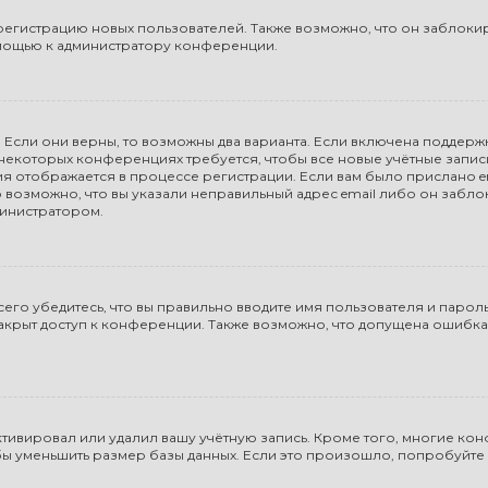
гистрацию новых пользователей. Также возможно, что он заблокиро
омощью к администратору конференции.
 Если они верны, то возможны два варианта. Если включена поддержк
а некоторых конференциях требуется, чтобы все новые учётные запи
ия отображается в процессе регистрации. Если вам было прислано 
 возможно, что вы указали неправильный адрес email либо он забло
министратором.
го убедитесь, что вы правильно вводите имя пользователя и пароль
закрыт доступ к конференции. Также возможно, что допущена ошибк
тивировал или удалил вашу учётную запись. Кроме того, многие к
 уменьшить размер базы данных. Если это произошло, попробуйте з