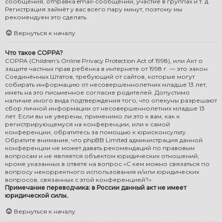
сообщения, отправка email-сообщений, участие в группах и т. д.
Регистрация займёт у вас всего пару минут, поэтому мы
рекомендуем это сделать.
Вернуться к началу
Что такое COPPA?
COPPA (Children’s Online Privacy Protection Act of 1998), или Акт о
защите частных прав ребёнка в интернете от 1998 г. — это закон
Соединённых Штатов, требующий от сайтов, которые могут
собирать информацию от несовершеннолетних младше 13 лет,
иметь на это письменное согласие родителей. Допустимо
наличие иного вида подтверждения того, что опекуны разрешают
сбор личной информации от несовершеннолетних младше 13
лет. Если вы не уверены, применимо ли это к вам, как к
регистрирующемуся на конференции, или к самой
конференции, обратитесь за помощью к юрисконсульту.
Обратите внимание, что phpBB Limited администрация данной
конференции не может давать рекомендаций по правовым
вопросам и не является объектом юридических отношений,
кроме указанных в ответе на вопрос «С кем можно связаться по
вопросу некорректного использования и/или юридических
вопросов, связанных с этой конференцией?».
Примечание переводчика: в России данный акт не имеет
юридической силы.
.
Вернуться к началу