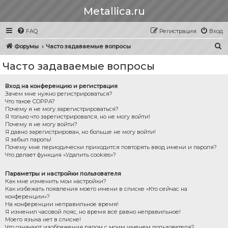
Metallica.ru
FAQ
Регистрация
Вход
П
Форумы
Часто задаваемые вопросы
о
Часто задаваемые вопросы
и
с
Вход на конференцию и регистрация
Зачем мне нужно регистрироваться?
к
Что такое COPPA?
Почему я не могу зарегистрироваться?
Я только что зарегистрировался, но не могу войти!
Почему я не могу войти?
Я давно зарегистрирован, но больше не могу войти!
Я забыл пароль!
Почему мне периодически приходится повторять ввод имени и пароля?
Что делает функция «Удалить cookies»?
Параметры и настройки пользователя
Как мне изменить мои настройки?
Как избежать появления моего имени в списке «Кто сейчас на
конференции»?
На конференции неправильное время!
Я изменил часовой пояс, но время всё равно неправильное!
Моего языка нет в списке!
Что означают изображения рядом с моим именем пользователя?