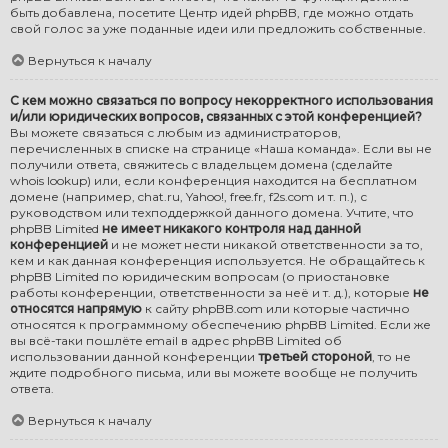
быть добавлена, посетите
Центр идей phpBB
, где можно отдать
свой голос за уже поданные идеи или предложить собственные.
Вернуться к началу
С кем можно связаться по вопросу некорректного использования
и/или юридических вопросов, связанных с этой конференцией?
Вы можете связаться с любым из администраторов,
перечисленных в списке на странице «Наша команда». Если вы не
получили ответа, свяжитесь с владельцем домена (сделайте
whois lookup
) или, если конференция находится на бесплатном
домене (например, chat.ru, Yahoo!, free.fr, f2s.com и т. п.), с
руководством или техподдержкой данного домена. Учтите, что
phpBB Limited
не имеет никакого контроля над данной
конференцией
и не может нести никакой ответственности за то,
кем и как данная конференция используется. Не обращайтесь к
phpBB Limited по юридическим вопросам (о приостановке
работы конференции, ответственности за неё и т. д.), которые
не
относятся напрямую
к сайту phpBB.com или которые частично
относятся к программному обеспечению phpBB Limited. Если же
вы всё-таки пошлёте email в адрес phpBB Limited об
использовании данной конференции
третьей стороной
, то не
ждите подробного письма, или вы можете вообще не получить
ответа.
Вернуться к началу