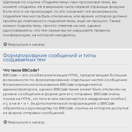
Щёлкнув по ссылке «Поднять тему» при просмотре темы, вы
можете «поднять» её в верхнюю часть первой страницы форума.
Если этого не происходит, то это означает, что возможность
поднятия тем могла быть отключена, или время, которое должно
пройти до повторного поднятия темы, ещё не прошло. Также
можно поднять тему, просто ответив на неё, однако
удостоверьтесь, что тем самым вы не нарушаете правила
конференции, на которой находитесь.
Вернуться к началу
Форматирование сообщений и типы
создаваемых тем
Что такое BBCode?
BBCode — это особая реализация HTML, предлагающая большие
возможности по форматированию отдельных частей сообщения.
Возможность использования BBCode определяется
администратором, однако BBCode также может быть отключён на
уровне сообщения в форме для его отправки. BBCode очень
похож на HTML, но теги в нём заключаются в квадратные скобки [
и ], а не в < и >. За дополнительной информацией о BBCode
обратитесь к руководству по BBCode, ссылка на которое доступна
из формы отправки сообщений.
Вернуться к началу