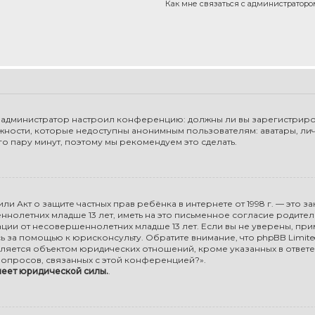
Как мне связаться с администратор
 как администратор настроил конференцию: должны ли вы зарегистриро
жности, которые недоступны анонимным пользователям: аватары, ли
сего пару минут, поэтому мы рекомендуем это сделать.
98), или Акт о защите частных прав ребёнка в интернете от 1998 г. — э
олетних младше 13 лет, иметь на это письменное согласие родите
ии от несовершеннолетних младше 13 лет. Если вы не уверены, прим
ь за помощью к юрисконсульту. Обратите внимание, что phpBB Limi
ляется объектом юридических отношений, кроме указанных в ответе
опросов, связанных с этой конференцией?».
меет юридической силы.
.