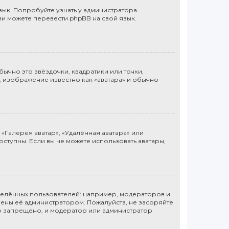
ык. Попробуйте узнать у администратора
ми можете перевести phpBB на свой язык.
ычно это звёздочки, квадратики или точки,
, изображение известно как «аватара» и обычно
«Галерея аватар», «Удалённая аватара» или
доступны. Если вы не можете использовать аватары,
елённых пользователей: например, модераторов и
ены её администратором. Пожалуйста, не засоряйте
о запрещено, и модератор или администратор