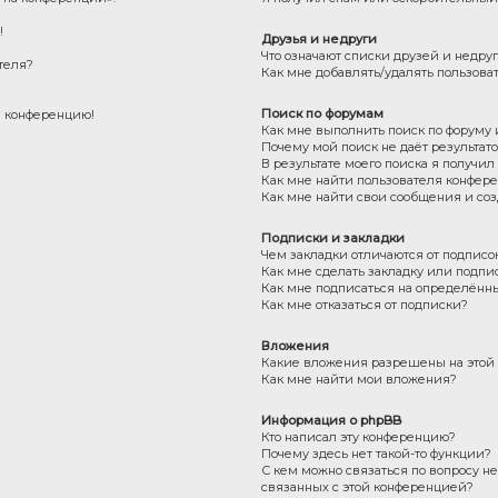
!
Друзья и недруги
Что означают списки друзей и недру
теля?
Как мне добавлять/удалять пользова
Поиск по форумам
на конференцию!
Как мне выполнить поиск по форуму
Почему мой поиск не даёт результат
В результате моего поиска я получил
Как мне найти пользователя конфер
Как мне найти свои сообщения и со
Подписки и закладки
Чем закладки отличаются от подписо
Как мне сделать закладку или подпи
Как мне подписаться на определённ
Как мне отказаться от подписки?
Вложения
Какие вложения разрешены на этой
Как мне найти мои вложения?
Информация о phpBB
Кто написал эту конференцию?
Почему здесь нет такой-то функции?
С кем можно связаться по вопросу н
связанных с этой конференцией?