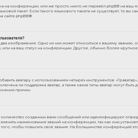
а на конференции, или же просто никто не перевёл phpBB на ваш яз
ыковой пакет. Если такого языкового пакета не существует, то вы са
а сайте
phpBB
®.
льзователя?
 два изображения. Одно из них может относиться к вашему званию, об
, или на ваш статус на конференции. Другое, обычно более крупное
бавить аватару с использованием четырёх инструментов: «Граватар», 
включена ли поддержка аватар, а также какие типы аватар могут быть 
снения причин.
т количество созданных вами сообщений или идентифицируют опред
менять наименования званий на конференции, так как они установл
го, чтобы повысить своё звание. На большинстве конференций эт