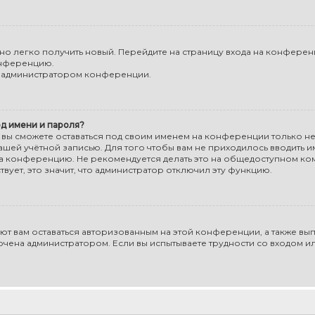
жно легко получить новый. Перейдите на страницу входа на конфере
онференцию.
 с администратором конференции.
д имени и пароля?
, вы сможете оставаться под своим именем на конференции только 
вашей учётной записью. Для того чтобы вам не приходилось вводить и
а конференцию. Не рекомендуется делать это на общедоступном ко
твует, это значит, что администратор отключил эту функцию.
яют вам оставаться авторизованным на этой конференции, а также вы
ючена администратором. Если вы испытываете трудности со входом 