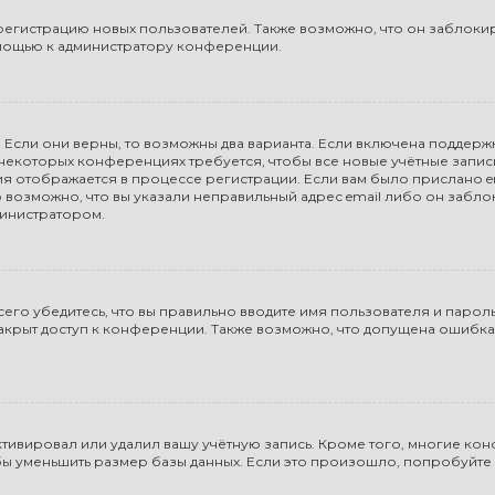
гистрацию новых пользователей. Также возможно, что он заблокиро
омощью к администратору конференции.
 Если они верны, то возможны два варианта. Если включена поддержк
а некоторых конференциях требуется, чтобы все новые учётные запи
ия отображается в процессе регистрации. Если вам было прислано 
 возможно, что вы указали неправильный адрес email либо он забло
министратором.
го убедитесь, что вы правильно вводите имя пользователя и пароль
закрыт доступ к конференции. Также возможно, что допущена ошибк
тивировал или удалил вашу учётную запись. Кроме того, многие к
 уменьшить размер базы данных. Если это произошло, попробуйте з