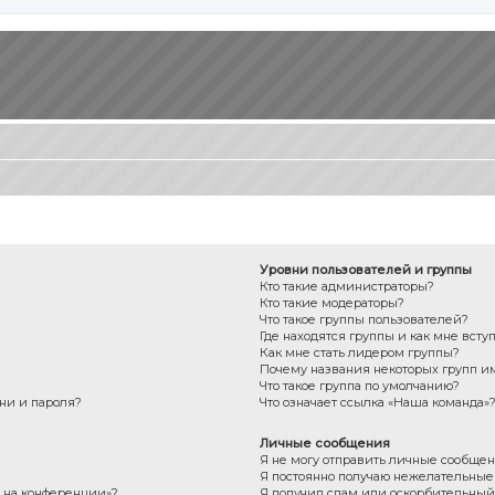
Уровни пользователей и группы
Кто такие администраторы?
Кто такие модераторы?
Что такое группы пользователей?
Где находятся группы и как мне всту
Как мне стать лидером группы?
Почему названия некоторых групп и
Что такое группа по умолчанию?
ни и пароля?
Что означает ссылка «Наша команда»
Личные сообщения
Я не могу отправить личные сообщен
Я постоянно получаю нежелательны
с на конференции»?
Я получил спам или оскорбительный e