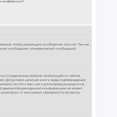
ом конференции?
ваться, чтобы размещать сообщения, или нет. Тем не
чные сообщения, отправка email-сообщений,
то закон Соединённых Штатов, требующий от сайтов,
лей. Допустимо наличие иного вида подтверждения
енимо ли это к вам, как к регистрирующемуся на
ted администрация данной конференции не может
 на вопрос «С кем можно связаться по вопросу