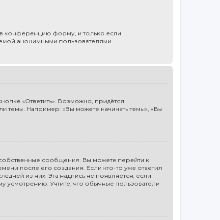
 в конференцию форму, и только если
стемой анонимными пользователями.
нопке «Ответить». Возможно, придётся
и темы. Например: «Вы можете начинать темы», «Вы
 собственные сообщения. Вы можете перейти к
ени после его создания. Если кто-то уже ответил
ледней из них. Эта надпись не появляется, если
му усмотрению. Учтите, что обычные пользователи