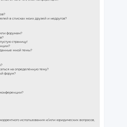
гов?
телей в списках моих друзей и недругов?
 или форумам?
ов?
 пустую страницу!
енции?
зданные мной темы?
к?
саться на определённую тему?
ый форум?
 конференции?
екорректного использования и/или юридических вопросов,