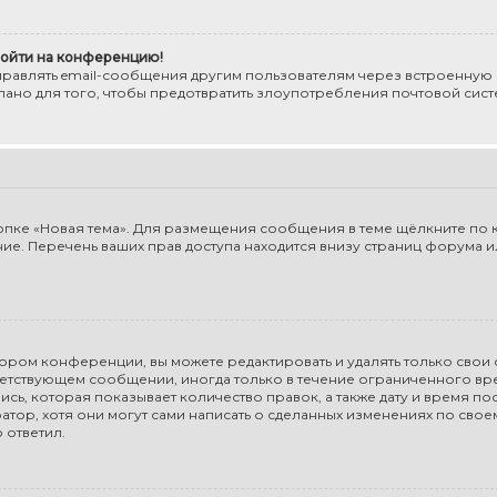
 войти на конференцию!
правлять email-сообщения другим пользователям через встроенную
елано для того, чтобы предотвратить злоупотребления почтовой си
пке «Новая тема». Для размещения сообщения в теме щёлкните по к
е. Перечень ваших прав доступа находится внизу страниц форума ил
ором конференции, вы можете редактировать и удалять только свои
етствующем сообщении, иногда только в течение ограниченного врем
ь, которая показывает количество правок, а также дату и время пос
ор, хотя они могут сами написать о сделанных изменениях по свое
 ответил.