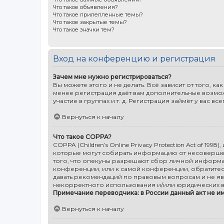
Что такое объявления?
Что такое прилепленные темы?
Что такое закрытые темы?
Что такое значки тем?
Вход на конференцию и регистрация
Зачем мне нужно регистрироваться?
Вы можете этого и не делать. Всё зависит от того,
менее регистрация даёт вам дополнительные возмо
участие в группах и т. д. Регистрация займёт у вас в
Вернуться к началу
Что такое COPPA?
COPPA (Children’s Online Privacy Protection Act of 19
которые могут собирать информацию от несовершенн
того, что опекуны разрешают сбор личной информац
конференции, или к самой конференции, обратитес
давать рекомендаций по правовым вопросам и не яв
некорректного использования и/или юридических в
Примечание переводчика: в России данный акт не и
Вернуться к началу