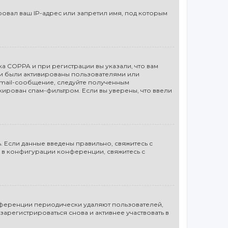
вал ваш IP-адрес или запретил имя, под которым
а COPPA и при регистрации вы указали, что вам
си были активированы пользователями или
email-сообщение, следуйте полученным
кирован спам-фильтром. Если вы уверены, что ввели
. Если данные введены правильно, свяжитесь с
а в конфигурации конференции, свяжитесь с
онференции периодически удаляют пользователей,
арегистрироваться снова и активнее участвовать в