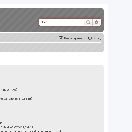
Поиск
Расширенный п
Регистрация
Вход
пить в них?
меют разные цвета?
?
ия!
е личные сообщения!
mail от кого-то с этой конференции!