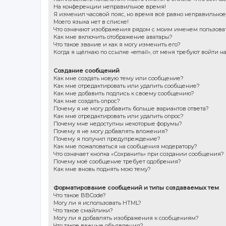
На конференции неправильное время!
Я изменил часовой пояс, но время всё равно неправильное
Моего языка нет в списке!
Что означают изображения рядом с моим именем пользова
Как мне включить отображение аватары?
Что такое звание и как я могу изменить его?
Когда я щёлкаю по ссылке «email», от меня требуют войти 
Создание сообщений
Как мне создать новую тему или сообщение?
Как мне отредактировать или удалить сообщение?
Как мне добавить подпись к своему сообщению?
Как мне создать опрос?
Почему я не могу добавить больше вариантов ответа?
Как мне отредактировать или удалить опрос?
Почему мне недоступны некоторые форумы?
Почему я не могу добавлять вложения?
Почему я получил предупреждение?
Как мне пожаловаться на сообщения модератору?
Что означает кнопка «Сохранить» при создании сообщения?
Почему моё сообщение требует одобрения?
Как мне вновь поднять мою тему?
Форматирование сообщений и типы создаваемых тем
Что такое BBCode?
Могу ли я использовать HTML?
Что такое смайлики?
Могу ли я добавлять изображения к сообщениям?
Что такое важные объявления?