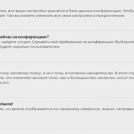
ем, все ваши настройки хранятся в базе данных конференции. Чтобы
дел
. Там вы можете изменить все свои настройки и предпочтения.
 сейчас на конференции»?
ы найдёте опцию
Скрывать моё пребывание на конференции
. Выберит
будете скрытым пользователем.
му часовому поясу, а не к тому, в котором находитесь вы. В этом сл
Учтите, что изменять часовой пояс, как и большинство настроек, могут
 это.
ильное!
ояс, но время отображается по-прежнему неверное, значит, неправи