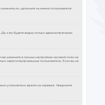
 изменить их, щёлкните на имени пользователя
е
Да
, и вы будете видны только администраторам,
учае измените в личных настройках часовой пояс на
 только зарегистрированные пользователи. Если вы не
льно установлено время на сервере. Уведомите